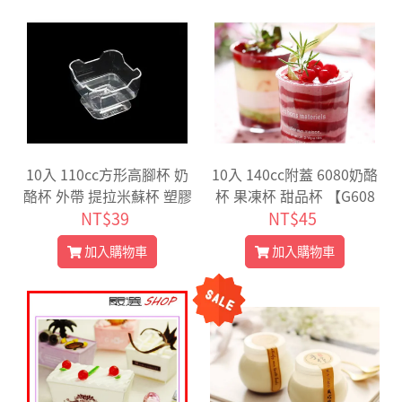
10入 110cc方形高腳杯 奶
10入 140cc附蓋 6080奶酪
酪杯 外帶 提拉米蘇杯 塑膠
杯 果凍杯 甜品杯 【G608
杯 布丁 布蕾 果凍 包裝 慕
NT$39
NT$45
0】
斯【G03】
加入購物車
加入購物車