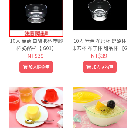
10入 無蓋 白蘭地杯 塑膠
10入 無蓋 花形杯 奶酪杯
杯 奶酪杯【 G01】
果凍杯 布丁杯 甜品杯 【G
NT$39
NT$39
05】
加入購物車
加入購物車