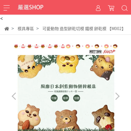
<
模具專區
可愛動物 造型餅乾切模 鐵模 餅乾模 【M002】