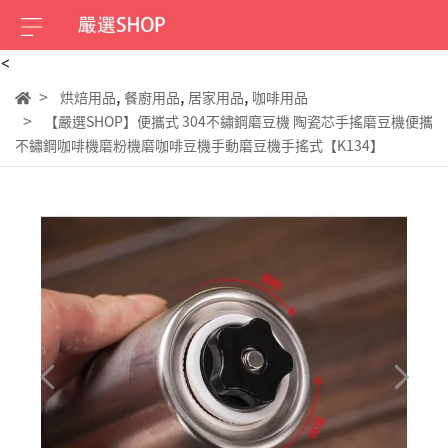
<
,
,
,
烘焙用品
餐廚用品
居家用品
咖啡用品
【嚴選SHOP】便攜式 304不鏽鋼磨豆機 陶瓷芯手搖磨豆機便攜
不鏽鋼咖啡機磨粉機磨咖啡豆機手動磨豆機手搖式【K134】