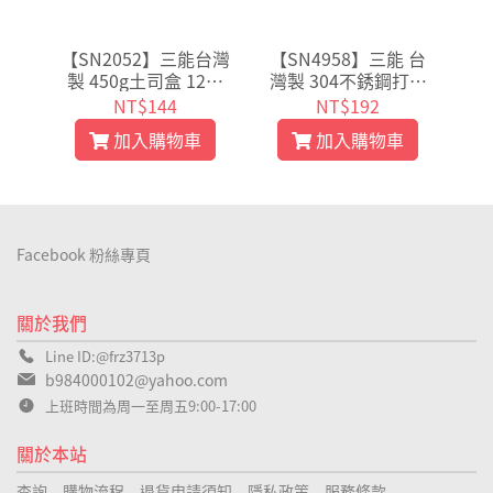
 鋁
【SN2052】三能台灣
【SN4958】三能 台
產品
色不
製 450g土司盒 12兩
灣製 304不銹鋼打蛋
品
 家
吐司丙級考試土司模
盆 SN4956 SN4952 S
戚
NT$144
NT$192
沾烤
吐司模 三能模具SN2
N4953 SN4954
質
加入購物車
加入購物車
0522蓋
格:
Facebook 粉絲專頁
關於我們
Line ID:@frz3713p
b984000102@yahoo.com
上班時間為周一至周五9:00-17:00
關於本站
查詢
購物流程
退貨申請須知
隱私政策
服務條款