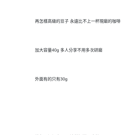
			 再怎樣高級的豆子 永遠比不上一杯現磨的咖啡
			 加大容量40g 多人分享不用多次研磨
			 外面有的只有30g