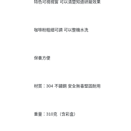
			 特色可視視窗 可以清楚知道研磨效果
			 咖啡粉粗細可調 可以整機水洗
			 保養方便
			 材質：304 不鏽鋼 安全無毒堅固耐用
			 重量：310克（含彩盒）