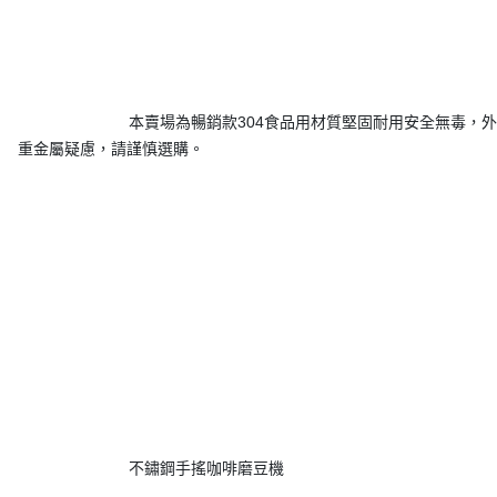
			 本賣場為暢銷款304食品用材質堅固耐用安全無毒，外面低價品有的為204材質有
重金屬疑慮，請謹慎選購。
			 不鏽鋼手搖咖啡磨豆機