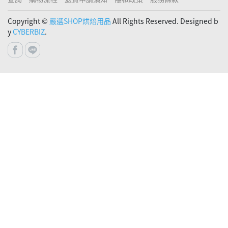
Copyright ©
嚴選SHOP烘焙用品
All Rights Reserved. Designed b
y
CYBERBIZ
.