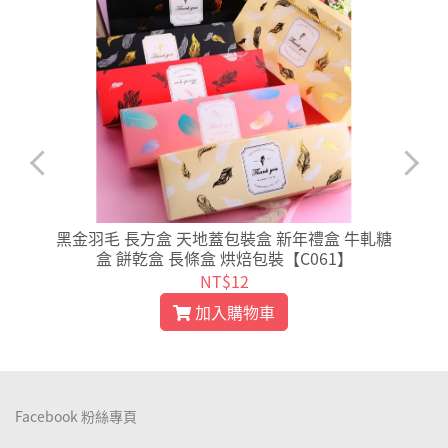
點
黑金羽毛 長方盒 天地蓋包裝盒 新年禮盒 牛軋糖
盒 餅乾盒 長條盒 烘焙包裝【C061】
NT$12
加入購物車
Facebook 粉絲專頁