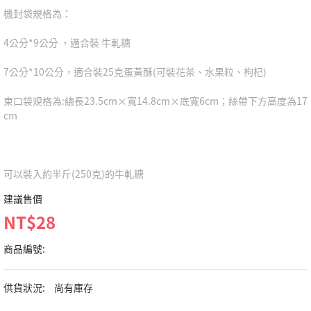
機封袋規格為：
4公分*9公分 ，適合裝 牛軋糖
7公分*10公分，適合裝25克蛋黃酥(可裝花茶、水果粒、枸杞)
束口袋規格為:總長23.5cm×寬14.8cm×底寬6cm；絲帶下方高度為17
cm
可以裝入約半斤(250克)的牛軋糖
建議售價
NT$28
商品編號:
供貨狀況:
尚有庫存