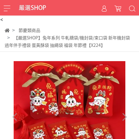
<
節慶類商品
【嚴選SHOP】兔年系列 牛軋糖袋/機封袋/束口袋 新年機封袋
過年伴手禮袋 蛋黃酥袋 抽繩袋 福袋 年節禮【X224】