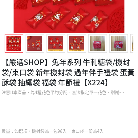
【嚴選SHOP】兔年系列 牛軋糖袋/機封
袋/束口袋 新年機封袋 過年伴手禮袋 蛋黃
酥袋 抽繩袋 福袋 年節禮【X224】
注意!!本產品，為4種花色平均分配，無法指定單一花色，謝謝~~
數量：如選項，機封袋為一包98入，束口袋一份為4入