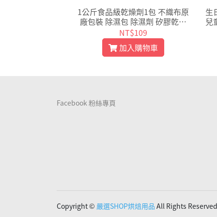
 旅行箱束帶 行李
1公斤食品級乾燥劑1包 不織布原
生
帶 綁帶旅行箱綁帶
廠包裝 除濕包 除濕劑 矽膠乾燥
兒
018】
劑 水玻璃 乾燥包 保鮮包【K11
T$29
NT$109
9】
入購物車
加入購物車
Facebook 粉絲專頁
Copyright ©
嚴選SHOP烘焙用品
All Rights Reserve