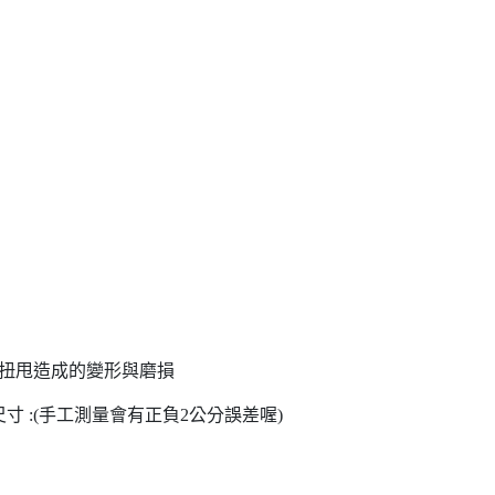
洗扭甩造成的變形與磨損
寸 :(手工測量會有正負2公分誤差喔)