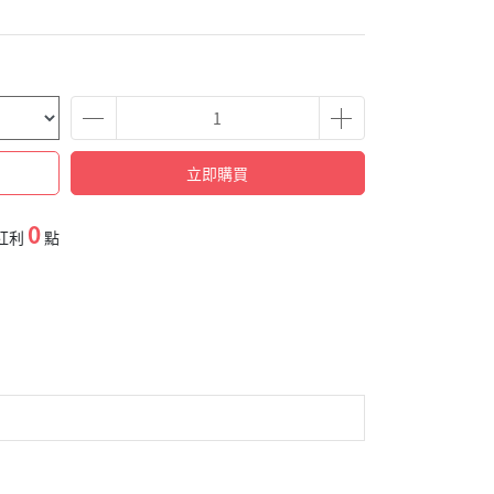
立即購買
0
紅利
點