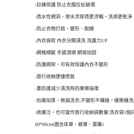
-拉鍊保護 防止衣服拉扯破壞
-透水性網洞，使水流穿透更流暢，洗滌更乾淨
-防止衣物打結、變形、脫線
-內衣袋款 內衣分開清洗 洗護力UP
-網格細膩 手感滑順 網袋加固
-防護網架，可有效保護內衣不變形
-旅行收納便捷透氣
-重防護減少清洗時的摩擦損壞
-包邊加厚，無損洗衣,不變形不纏繞，緩衝機
-途廣泛，也可當作旅行收納袋數量:洗衣袋1個尺
60*60cm(適合床單、被單、窗簾)