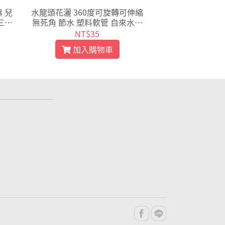
旗 兒
水龍頭花灑 360度可旋轉可伸縮
方形小號伸縮錐形
三角
無死角 節水 塑料軟管 自來水過
分裝器家用食品烘
濾嘴 廚房防濺水 【L007】
膠折疊漏斗矽膠
NT$35
NT$
斗【L0
加入購物車
加入