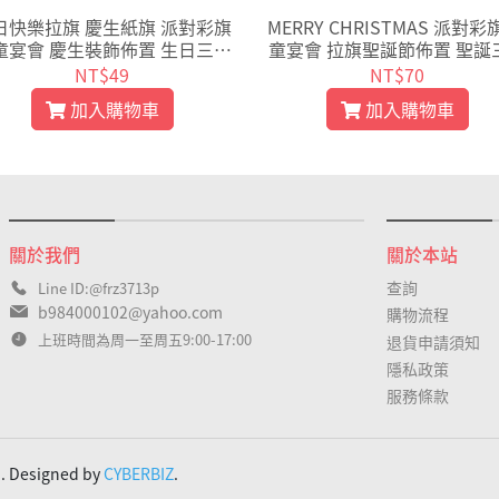
日快樂拉旗 慶生紙旗 派對彩旗
MERRY CHRISTMAS 派對彩
童宴會 慶生裝飾佈置 生日三角
童宴會 拉旗聖誕節佈置 聖誕
旗掛旗字母拉旗【L003】
旗掛旗字母拉旗【L004】
NT$49
NT$70
加入購物車
加入購物車
關於我們
關於本站
查詢
Line ID:@frz3713p
b984000102@yahoo.com
購物流程
上班時間為周一至周五9:00-17:00
退貨申請須知
隱私政策
服務條款
d. Designed by
CYBERBIZ
.