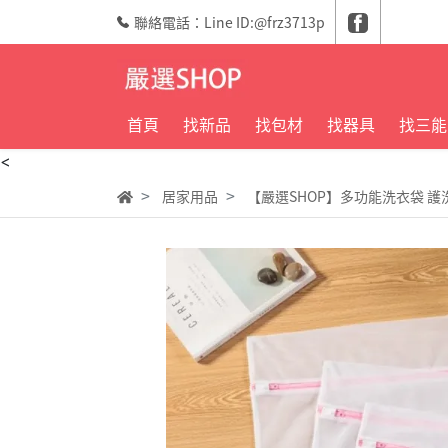
聯絡電話：Line ID:@frz3713p
首頁
找新品
找包材
找器具
找三能
<
居家用品
【嚴選SHOP】多功能洗衣袋 護洗