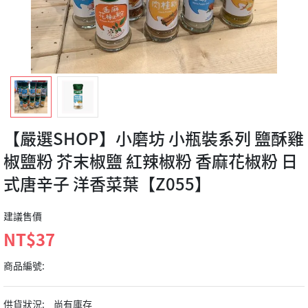
【嚴選SHOP】小磨坊 小瓶裝系列 鹽酥雞
椒鹽粉 芥末椒鹽 紅辣椒粉 香麻花椒粉 日
式唐辛子 洋香菜葉【Z055】
建議售價
NT$37
商品編號:
供貨狀況:
尚有庫存