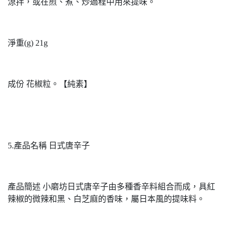
涼拌，或在煎、煮、炒過程中用來提味。
淨重(g) 21g
成份 花椒粒。【純素】
5.產品名稱 日式唐辛子
產品簡述 小磨坊日式唐辛子由多種香辛料組合而成，具紅
辣椒的微辣和黑、白芝麻的香味，屬日本風的提味料。