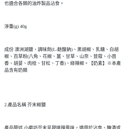
也適合各類的油炸製品沾食。
淨重(g) 40g
成份 澳洲湖鹽、調味劑(L-麩酸鈉)、黑胡椒、乳糖、白胡
椒、百草粉(八角、花椒、薑、甘草、山奈、荳蔻、小茴
香、胡荽、肉桂、甘松、丁香)、綠辣椒。【奶素】※本產
品含有奶類
2.產品名稱 芥末椒鹽
產品簡述 小磨坊芥末呈現嗆辣風味，適用於沾食、醃漬或