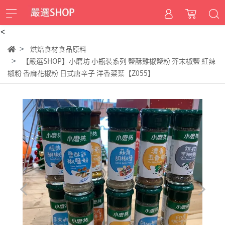
<
烘焙食材食品原料
【嚴選SHOP】小磨坊 小瓶裝系列 鹽酥雞椒鹽粉 芥末椒鹽 紅辣
椒粉 香麻花椒粉 日式唐辛子 洋香菜葉【Z055】