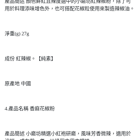
產品簡述 顏色鮮紅且辣度適中的小磨坊紅辣椒粉，除了可
用於料理添味增色外，也可搭配花椒粒使用來製造辣椒油。
淨重(g) 27g
成份 紅辣椒。【純素】
原產地 中國
4.產品名稱 香麻花椒粉
產品簡述 小磨坊精選小紅袍研磨，風味芳香微辣，適用於