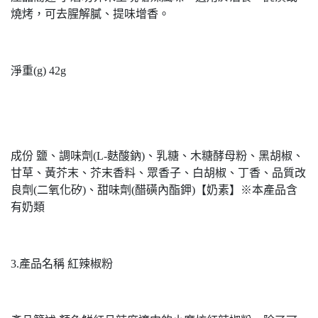
燒烤，可去腥解膩、提味增香。
淨重(g) 42g
成份 鹽、調味劑(L-麩酸鈉)、乳糖、木糖酵母粉、黑胡椒、
甘草、黃芥末、芥末香料、眾香子、白胡椒、丁香、品質改
良劑(二氧化矽)、甜味劑(醋磺內酯鉀)【奶素】※本產品含
有奶類
3.產品名稱 紅辣椒粉