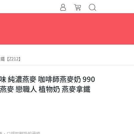
鐵【Z212】
味 純濃燕麥 咖啡師燕麥奶 990
 燕麥 戀職人 植物奶 燕麥拿鐵
營養，口感如鮮奶般滑順