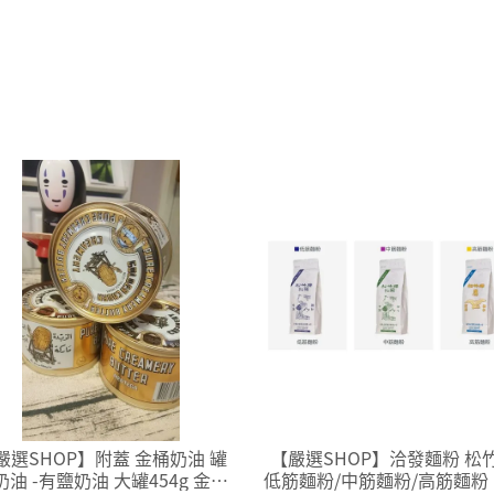
嚴選SHOP】附蓋 金桶奶油 罐
【嚴選SHOP】洽發麵粉 松
奶油 -有鹽奶油 大罐454g 金桶
低筋麵粉/中筋麵粉/高筋麵粉 1