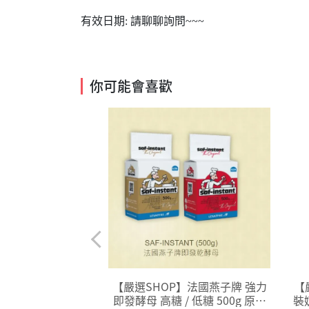
有效日期: 請聊聊詢問~~~
你可能會喜歡
】美國盛美家 SMU
【嚴選SHOP】法國燕子牌 強力
【
醬 草莓/葡萄/黑莓/
即發酵母 高糖 / 低糖 500g 原廠
裝