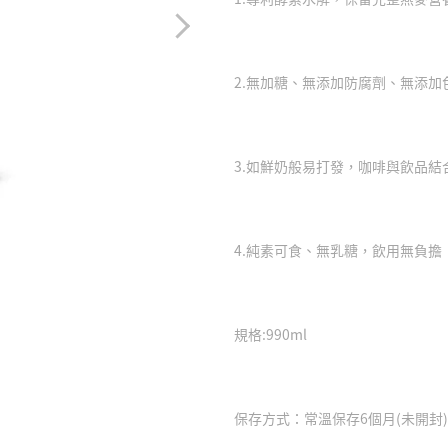
2.無加糖、無添加防腐劑、無添加
3.如鮮奶般易打發，咖啡與飲品結
4.純素可食、無乳糖，飲用無負擔
規格:990ml
保存方式：常溫保存6個月(未開封