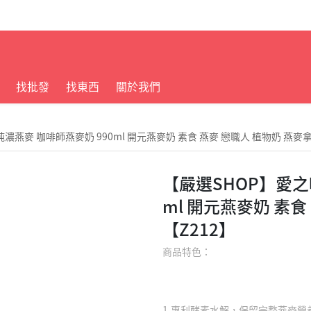
找批發
找東西
關於我們
濃燕麥 咖啡師燕麥奶 990ml 開元燕麥奶 素食 燕麥 戀職人 植物奶 燕麥拿
【嚴選SHOP】愛之
ml 開元燕麥奶 素食
【Z212】
商品特色：
1.專利酵素水解，保留完整燕麥