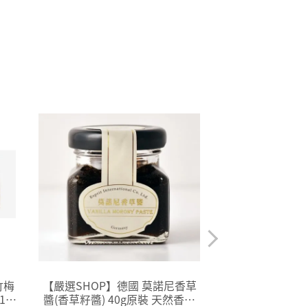
竹梅
【嚴選SHOP】德國 莫諾尼香草
【嚴選SHOP】
kg
醬(香草籽醬) 40g原裝 天然香草
筋麵粉 1kg原廠