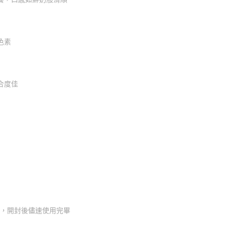
色素
合度佳
)，開封後儘速使用完畢