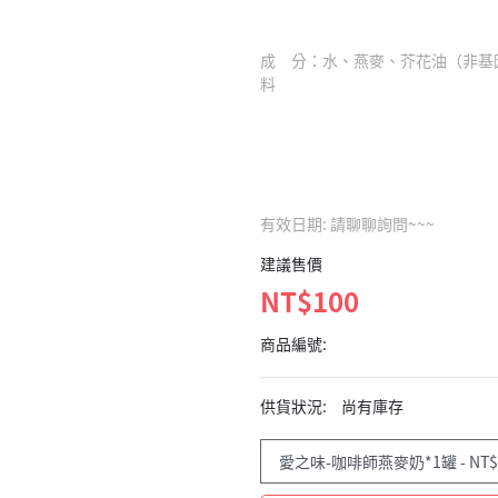
成 分：水、燕麥、芥花油（非基
料
有效日期: 請聊聊詢問~~~
建議售價
NT$100
商品編號:
供貨狀況:
尚有庫存