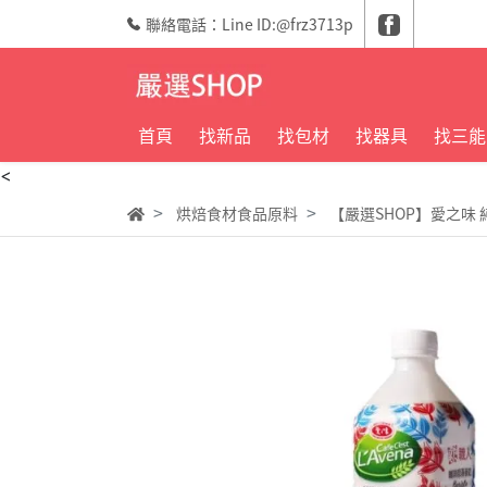
聯絡電話：Line ID:@frz3713p
首頁
找新品
找包材
找器具
找三能
<
烘焙食材食品原料
【嚴選SHOP】愛之味 純