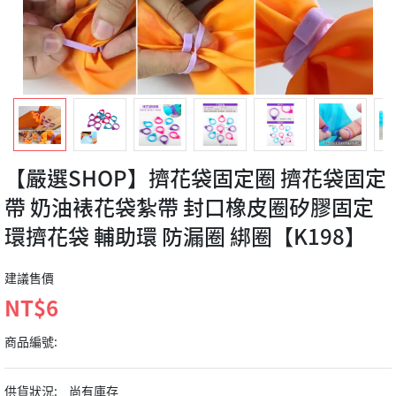
【嚴選SHOP】擠花袋固定圈 擠花袋固定
帶 奶油裱花袋紮帶 封口橡皮圈矽膠固定
環擠花袋 輔助環 防漏圈 綁圈【K198】
建議售價
NT$6
商品編號:
供貨狀況:
尚有庫存