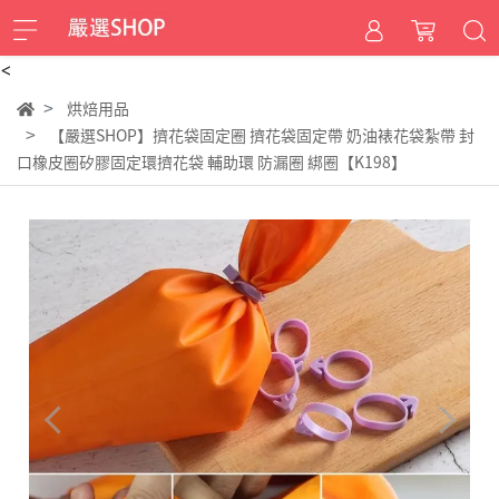
<
烘焙用品
【嚴選SHOP】擠花袋固定圈 擠花袋固定帶 奶油裱花袋紮帶 封
口橡皮圈矽膠固定環擠花袋 輔助環 防漏圈 綁圈【K198】