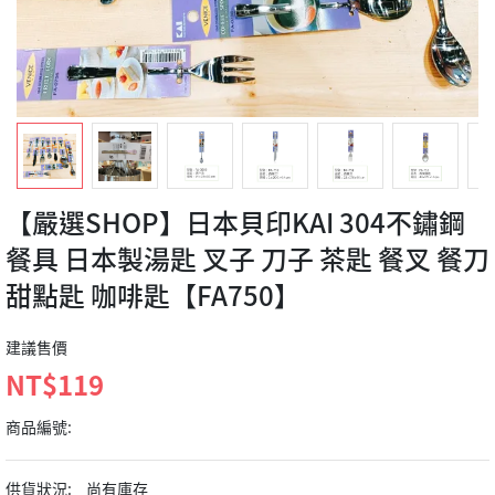
【嚴選SHOP】日本貝印KAI 304不鏽鋼
餐具 日本製湯匙 叉子 刀子 茶匙 餐叉 餐刀
甜點匙 咖啡匙【FA750】
建議售價
NT$119
商品編號:
供貨狀況:
尚有庫存