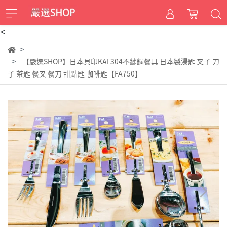
<
【嚴選SHOP】日本貝印KAI 304不鏽鋼餐具 日本製湯匙 叉子 刀
子 茶匙 餐叉 餐刀 甜點匙 咖啡匙【FA750】