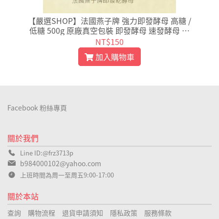
裝
【嚴選SHOP】法國燕子牌 強力即發酵母 高糖 /
低糖 500g 原廠真空包裝 即發酵母 速發酵母 酵
母【Z009】
NT$150
加入購物車
Facebook 粉絲專頁
關於我們
Line ID:@frz3713p
b984000102@yahoo.com
上班時間為周一至周五9:00-17:00
關於本站
查詢
購物流程
退貨申請須知
隱私政策
服務條款