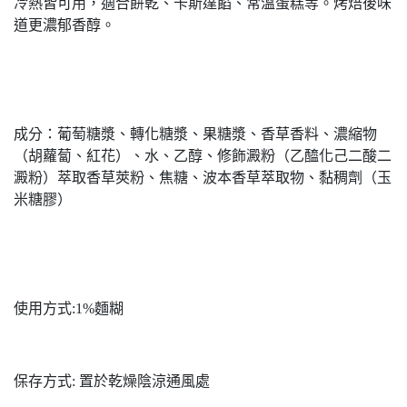
冷熱皆可用，適合餅乾、卡斯達餡、常溫蛋糕等。烤焙後味
道更濃郁香醇。
成分：葡萄糖漿、轉化糖漿、果糖漿、香草香料、濃縮物
（胡蘿蔔、紅花）、水、乙醇、修飾澱粉（乙醯化己二酸二
澱粉）萃取香草莢粉、焦糖、波本香草萃取物、黏稠劑（玉
米糖膠）
使用方式:1%麵糊
保存方式: 置於乾燥陰涼通風處