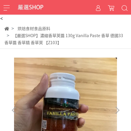
<
烘焙食材食品原料
【嚴選SHOP】濃縮香草莢醬 130g Vanilla Paste 香草 德國33
香草醬 香草精 香草莢 【Z103】