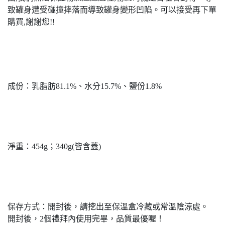
致罐身遭受碰撞摔落而導致罐身變形凹陷。可以接受再下單
購買,謝謝您!!
成份：乳脂肪81.1%、水分15.7%、鹽份1.8%
淨重：454g；340g(皆含蓋)
保存方式：開封後，請挖出至保溫盒冷藏或常溫陰涼處。
開封後，2個禮拜內使用完畢，品質最優喔！