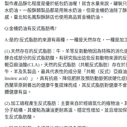
製作產品酥化程度是優於紙包奶油喔！就含水量來說，罐裝只
水奶油。一般酥類製品都是用無水奶油，但是金桶奶油除了酥
感，臺北知名鳳梨酥餅店也使用高品質金桶奶油。
Q:金桶奶油有反式脂肪嗎?
A:是的!反式脂肪的來源有兩種，一種是天然存在，一種是加
(1).天然存在的反式脂肪：牛、羊等反芻動物因為特殊的消
酵合成部分的反式脂肪酸。有研究指出這些反芻動物來源的反
軛亞麻油酸(CLA)，天然的反式脂肪（共軛反式脂肪）存在
牛、羊及乳製品，最具代表性的成分是「共軛（反式）亞麻油酸（CLA,
linoleic acid）」，具有抗癌、降低肥胖及預防動脈粥狀硬
西蘭草原飼養出的健康牛隻提煉而成，其反式脂肪對健康不會
體健康有益。
(2).加工過程產生反式脂肪：主要來自於經過氫化的植物油
分子結構，其優點為讓油更耐高溫、穩定性增加，並且增加保
生反式脂肪酸。