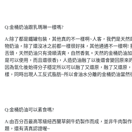
Q:金桶奶油跟乳瑪琳一樣嗎?
A:除了都是鐵罐包裝，其他真的不一樣啊~人客，我們是天然
物奶油，除了還沒冰之前都一樣很好抹，其他通通不一樣啊! 
舌頭，天然奶油只有滑順清爽，自然香氣。天然的金桶奶油加
是可以使用，而且還很香)，人造奶油融了以後還會變回原來
因為氫化後始得分子穩定所以可以融了又還原，融了又還原，
樣，同時出現人工反式脂肪~所以會油水分離的金桶奶油當然
Q:金桶奶油可以素食嗎?
A:由百分百最高等級紐西蘭草飼牛奶製作而成，並非牛肉製
題，還有清真認證喔~