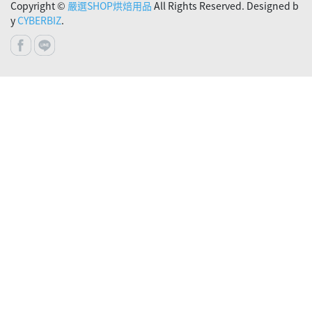
Copyright ©
嚴選SHOP烘焙用品
All Rights Reserved. Designed b
y
CYBERBIZ
.