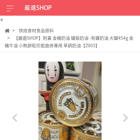
<
烘焙食材食品原料
【嚴選SHOP】附蓋 金桶奶油 罐裝奶油 -有鹽奶油 大罐454g 金
桶牛油 小熊餅乾珍妮曲奇專用 草飼奶油【Z003】