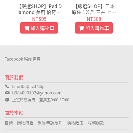
好媽
【嚴選SHOP】Red D
【嚴選SHOP】日本
【
 小包
iamond 美廚 優奇香
原裝 1公斤 三井 上白
原
 奶
草精 113ml 香草精
糖 / 三溫糖 / 細砂糖 /
牛
NT$95
NT$88
凍粉
消除食材腥味紅鑽石
中雙糖 烘焙聖品 日本
奶
加入購物車
加入購物車
02
香草精【Z008】
銷售第一【Z007】
1
Facebook 粉絲專頁
關於我們
Line ID:@frz3713p
b984000102@yahoo.com
上班時間為周一至周五9:00-17:00
關於本站
查詢
購物流程
退貨申請須知
隱私政策
服務條款