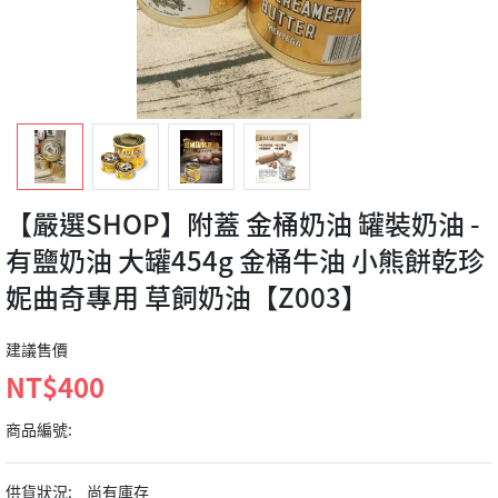
【嚴選SHOP】附蓋 金桶奶油 罐裝奶油 -
有鹽奶油 大罐454g 金桶牛油 小熊餅乾珍
妮曲奇專用 草飼奶油【Z003】
建議售價
NT$400
商品編號:
供貨狀況:
尚有庫存