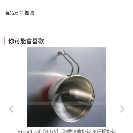
商品尺寸:如圖
你可能會喜歡
BreadLeaf【B075】 磁鐵無痕掛勾 不鏽鋼掛勾