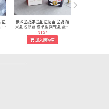
 禮
精緻聖誕節禮盒 禮物盒 聖誕 蘋
50入 聖誕花圈 
 耶
果盒 包裝盒 糖果盒 餅乾盒 蛋糕
糕插牌 烘焙包裝
00
盒 西點盒 禮品盒 手提盒【X00
片 西點插牌 派對
NT$7
NT$
5】
6
加入購物車
加入