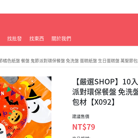
找批發
找東西
關於我們
聖節橘色紙盤 餐盤 鬼節派對環保餐盤 免洗盤 蛋糕紙盤 生日蛋糕盤 萬聖節包
【嚴選SHOP】10
派對環保餐盤 免洗盤
包材【X092】
建議售價
NT$79