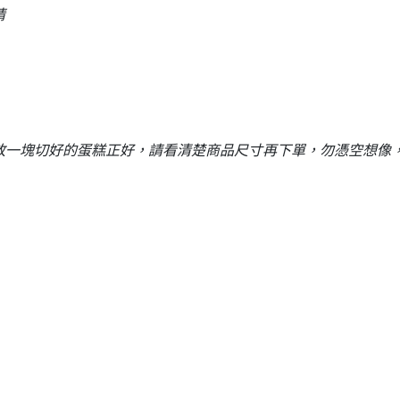
睛
，放一塊切好的蛋糕正好，請看清楚商品尺寸再下單，勿憑空想像，