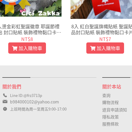
入燙金彩虹聖誕徽章 耶誕節禮
8入 紅白聖誕旗幟貼紙 聖誕貼
貼 封口貼紙 裝飾禮物黏口卡片
品封口貼紙 裝飾禮物黏口卡片
裝 奶酪杯 保羅瓶 點心袋【X00
誕節包裝小貼紙點心袋派對【X
NT$8
NT$7
1】
3】
加入購物車
加入購物車
關於我們
關於本站
查詢
Line ID:@frz3713p
b984000102@yahoo.com
購物流程
上班時間為周一至周五9:00-17:00
退貨申請須知
隱私政策
服務條款