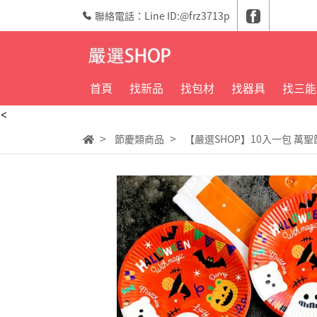
聯絡電話：Line ID:@frz3713p
首頁
找新品
找包材
找器具
找三能
<
節慶類商品
【嚴選SHOP】10入一包 萬