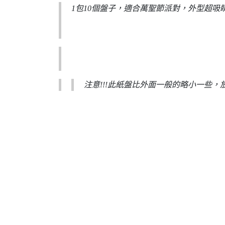
1包10個盤子，適合萬聖節派對，外型超吸
注意!!!此紙盤比外面一般的略小一些