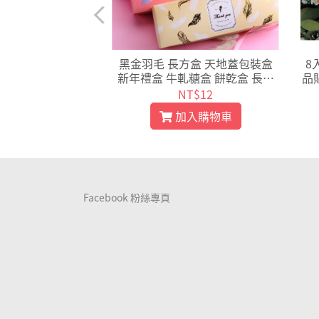
幽靈手提盒 包裝盒
黑金羽毛 長方盒 天地蓋包裝盒
8
 鬼節禮物盒 餅乾
新年禮盒 牛軋糖盒 餅乾盒 長條
品
 牛軋糖包裝【X01
盒 烘焙包裝【C061】
包
T$12
NT$12
0】
入購物車
加入購物車
Facebook 粉絲專頁