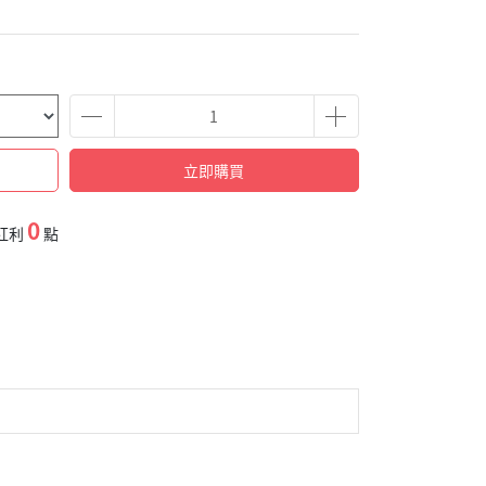
立即購買
0
紅利
點