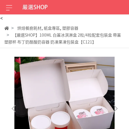
<
,
,
烘焙餐廚耗材
紙盒專區
塑膠容器
【嚴選SHOP】100ML 白蓋冰淇淋盒 2粒/4粒配套包裝盒 帶蓋
塑膠杯 布丁奶酪酸奶容器 奶凍果凍包裝盒【C121】