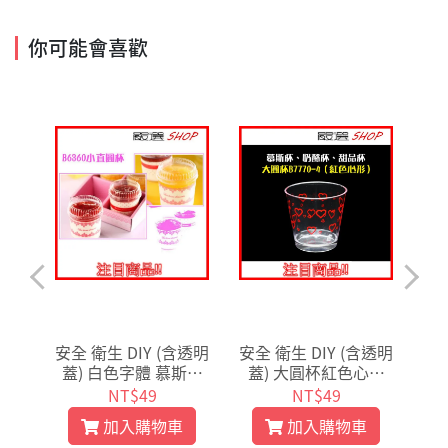
你可能會喜歡
含透明
安全 衛生 DIY (含透明
安全 衛生 DIY (含透明
安
 慕
蓋) 白色字體 慕斯杯
蓋) 大圓杯紅色心形
符
杯/
奶酪杯 果凍杯/小直圓
慕斯杯 奶酪杯果凍杯/
品
NT$49
NT$49
02
杯 10入 D63603
圓杯 10入D77704
直
加入購物車
加入購物車