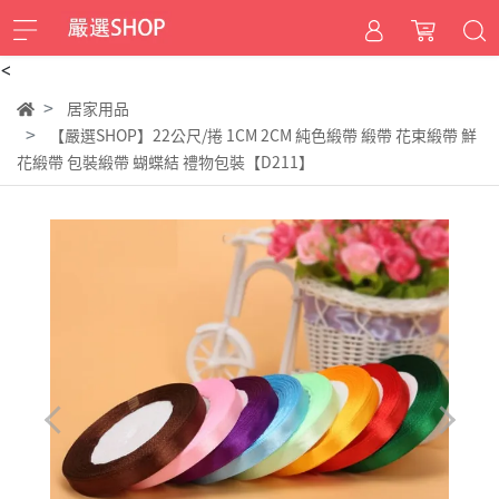
<
居家用品
【嚴選SHOP】22公尺/捲 1CM 2CM 純色緞帶 緞帶 花束緞帶 鮮
花緞帶 包裝緞帶 蝴蝶結 禮物包裝【D211】