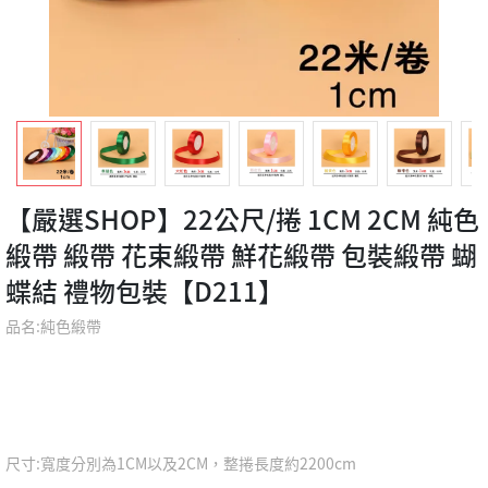
【嚴選SHOP】22公尺/捲 1CM 2CM 純色
緞帶 緞帶 花束緞帶 鮮花緞帶 包裝緞帶 蝴
蝶結 禮物包裝【D211】
品名:純色緞帶
尺寸:寬度分別為1CM以及2CM，整捲長度約2200cm