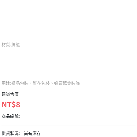
材質:綢緞
用途:禮品包裝、鮮花包裝、婚慶聚會裝飾
建議售價
NT$8
商品編號:
供貨狀況:
尚有庫存