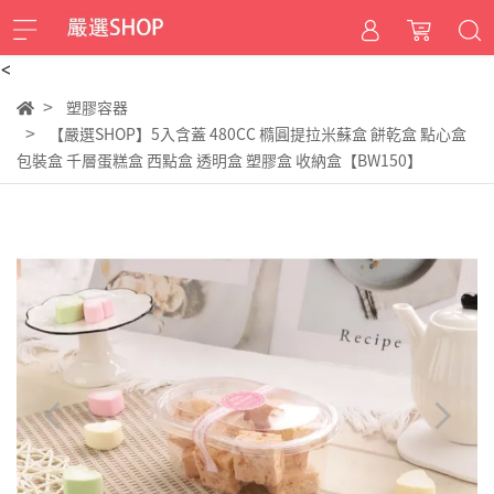
<
塑膠容器
【嚴選SHOP】5入含蓋 480CC 橢圓提拉米蘇盒 餅乾盒 點心盒
包裝盒 千層蛋糕盒 西點盒 透明盒 塑膠盒 收納盒【BW150】