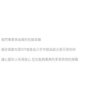
我們專賣食品級的包裝容器
適合喜歡在家DIY或是自己手作甜品給大家分享的你
讓心愛的人吃得放心 您也能夠盡興的享受烘培的樂趣