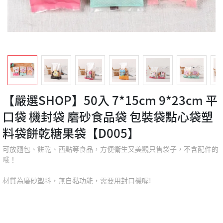
【嚴選SHOP】50入 7*15cm 9*23cm 平
口袋 機封袋 磨砂食品袋 包裝袋點心袋塑
料袋餅乾糖果袋【D005】
可放麵包、餅乾、西點等食品，方便衛生又美觀只售袋子，不含配件的
哦！
材質為磨砂塑料，無自黏功能，需要用封口機喔!