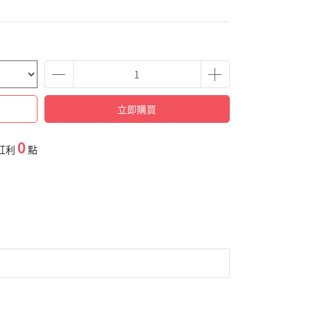
立即購買
0
紅利
點