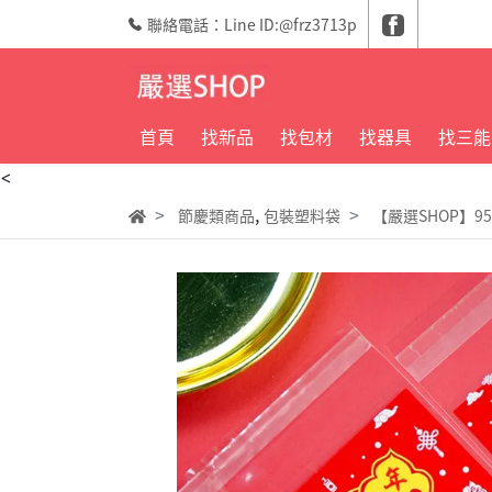
聯絡電話：Line ID:@frz3713p
首頁
找新品
找包材
找器具
找三能
<
,
節慶類商品
包裝塑料袋
【嚴選SHOP】9