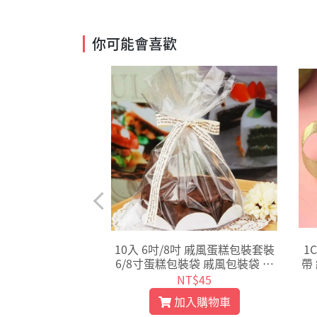
你可能會喜歡
邊 80g月餅包裝袋
10入 6吋/8吋 戚風蛋糕包裝套裝
1
糖果餅乾 平口塑膠
6/8寸蛋糕包裝袋 戚風包裝袋 麵
帶
梨酥塑膠盒【D03
包袋 蛋糕盒 吐司袋【D102】
$120
NT$45
6】
入購物車
加入購物車