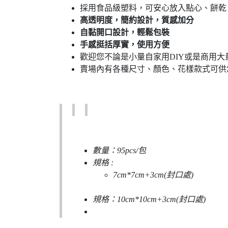
採用食品級塑料，可安心放入點心、餅乾
高透明度，簡約設計，質感加分
自黏開口設計，輕鬆包裝
手感挺括厚實，使用方便
歡迎您不論是小量自家用DIY或是商用大
賣場內有各種尺寸、顏色、花樣款式可供
數量：95pcs/包
規格 :
7cm*7cm+3cm(封口處)
規格：
10cm*10cm+3cm(封口處)