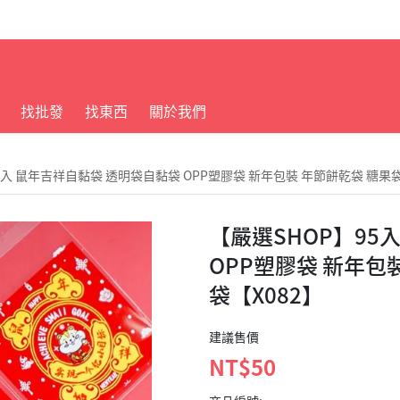
找批發
找東西
關於我們
5入 鼠年吉祥自黏袋 透明袋自黏袋 OPP塑膠袋 新年包裝 年節餅乾袋 糖果袋
【嚴選SHOP】95
OPP塑膠袋 新年包
袋【X082】
建議售價
NT$50