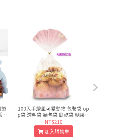
明袋
100入手繪風可愛動物 包裝袋 op
95入 韓國設計 
婚禮
p袋 透明袋 麵包袋 餅乾袋 糖果袋
黏袋 餅乾袋 糖果
】
透明袋 婚禮小物【D012】
3
NT$210
NT$
加入購物車
加入