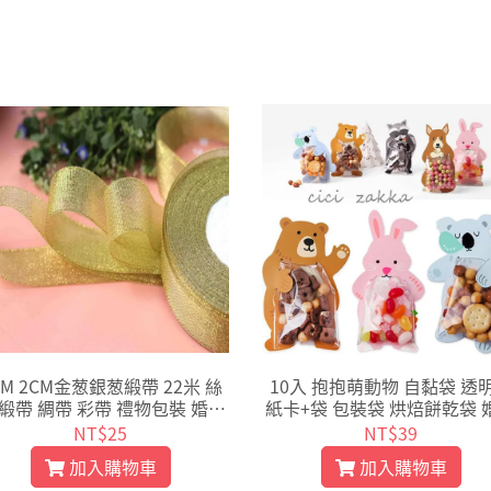
CM 2CM金葱銀葱緞帶 22米 絲
10入 抱抱萌動物 自黏袋 透
 緞帶 綢帶 彩帶 禮物包裝 婚禮
紙卡+袋 包裝袋 烘焙餅乾袋 
小物 捆绑絲蝴蝶節【D103】
小物 封口袋 塑膠袋【D001
NT$25
NT$39
加入購物車
加入購物車