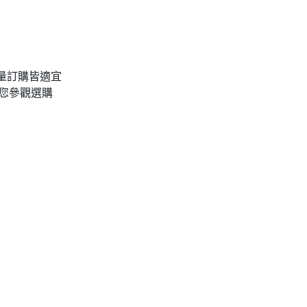
量訂購皆適宜
您參觀選購