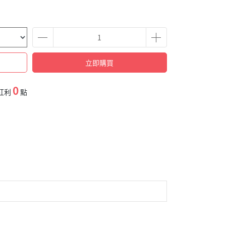
立即購買
0
紅利
點