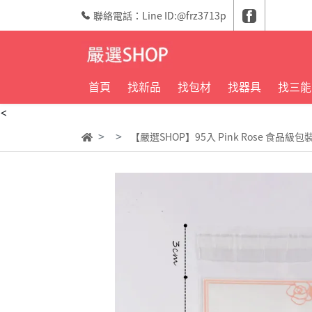
聯絡電話：Line ID:@frz3713p
首頁
找新品
找包材
找器具
找三能
<
【嚴選SHOP】95入 Pink Rose 食品級