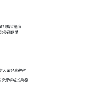
量訂購皆適宜
您參觀選購
品給大家分享的你
的享受烘培的樂趣