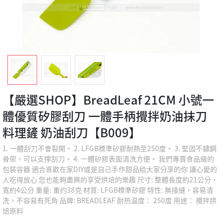
【嚴選SHOP】BreadLeaf 21CM 小號一
體優質矽膠刮刀 一體手柄攪拌奶油抹刀
料理鏟 奶油刮刀【B009】
1. 一體刮刀不會裂開。 2. LFGB標準矽膠耐熱至250度。 3. 堅固不鏽鋼
骨架，可以支撑刮刀。 4. 一體矽膠表面清洗方便。 我們專賣食品級的
包裝容器 適合喜歡在家DIY或是自己手作甜品給大家分享的你 讓心愛的
人吃得放心 您也能夠盡興的享受烘培的樂趣 尺寸: 整體長度約21公分，
寬約4公分 重量: 重约38克 材質: LFGB標準矽膠 特性: 無接縫，容易清
洗，不容易有死角 品牌: BREADLEAF 耐热温度： 250度 用途： 攪拌烘
焙原料