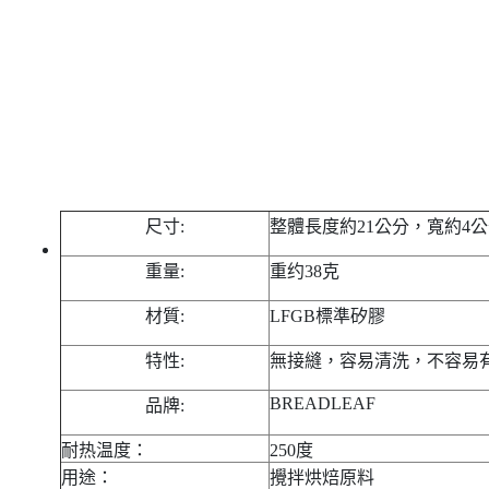
尺寸:
整體長度約21公分，寬約4
重量:
重约38克
材質:
LFGB標準矽膠
特性:
無接縫，容易清洗，不容易
BREADLEAF
品牌:
耐热温度：
250度
用途：
攪拌烘焙原料