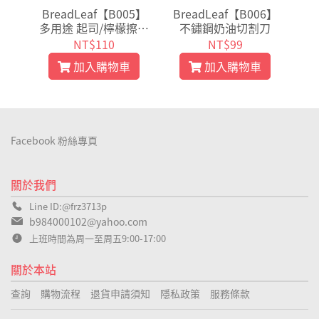
01】
BreadLeaf【B005】
BreadLeaf【B006】
Br
包裝
多用途 起司/檸檬擦絲
不鏽鋼奶油切割刀
2
陽極
器 檸檬刨 擦薑 擦蒜
體
NT$110
NT$99
斯圈
體
加入購物車
加入購物車
Facebook 粉絲專頁
關於我們
Line ID:@frz3713p
b984000102@yahoo.com
上班時間為周一至周五9:00-17:00
關於本站
查詢
購物流程
退貨申請須知
隱私政策
服務條款