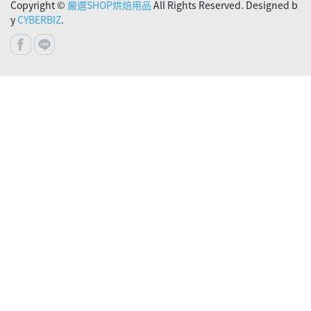
Copyright ©
嚴選SHOP烘焙用品
All Rights Reserved. Designed b
y
CYBERBIZ
.