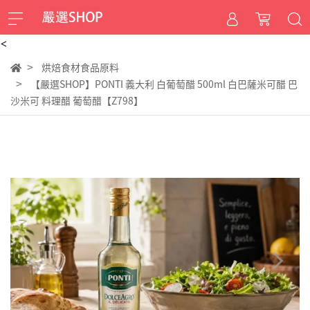
<
烘焙食材食品原料
【嚴選SHOP】PONTI 義大利 白葡萄醋 500ml 白巴薩米可醋 巴
沙米可 料理醋 葡萄醋【Z798】