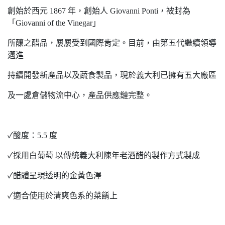
創始於西元 1867 年，創始人 Giovanni Ponti，被封為
「Giovanni of the Vinegar」
所釀之醋品，屢屢受到國際肯定。目前，由第五代繼續領導
邁進
持續開發新產品以及蔬食製品，現於義大利已擁有五大廠區
及一處倉儲物流中心，產品供應鏈完整。
✓酸度：5.5 度
✓採用白葡萄 以傳統義大利陳年老酒醋的製作方式製成
✓醋體呈現透明的金黃色澤
✓適合使用於清爽色系的菜餚上