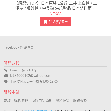
藻
【嚴選SHOP】日本原裝 1公斤 三井 上白糖 / 三
溫糖 / 細砂糖 / 中雙糖 烘焙聖品 日本銷售第一
【Z007】
NT$88
加入購物車
Facebook 粉絲專頁
關於我們
Line ID:@frz3713p
b984000102@yahoo.com
上班時間為周一至周五9:00-17:00
關於本站
查詢
購物流程
退貨申請須知
隱私政策
服務條款
Copyright ©
嚴選SHOP烘焙用品
All Rights Reserved. Designed b