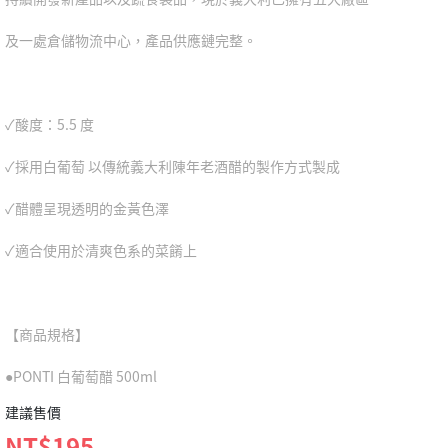
及一處倉儲物流中心，產品供應鏈完整。
✓酸度：5.5 度
✓採用白葡萄 以傳統義大利陳年老酒醋的製作方式製成
✓醋體呈現透明的金黃色澤
✓適合使用於清爽色系的菜餚上
【商品規格】
●PONTI 白葡萄醋 500ml
建議售價
NT$195