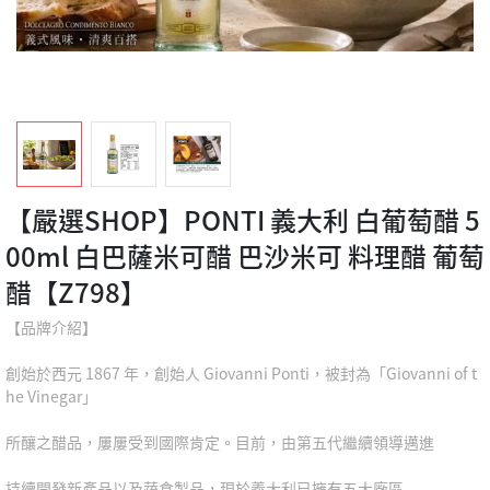
【嚴選SHOP】PONTI 義大利 白葡萄醋 5
00ml 白巴薩米可醋 巴沙米可 料理醋 葡萄
醋【Z798】
【品牌介紹】
創始於西元 1867 年，創始人 Giovanni Ponti，被封為「Giovanni of t
he Vinegar」
所釀之醋品，屢屢受到國際肯定。目前，由第五代繼續領導邁進
持續開發新產品以及蔬食製品，現於義大利已擁有五大廠區