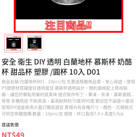
安全 衛生 DIY 透明 白蘭地杯 慕斯杯 奶酪
杯 甜品杯 塑膠 /圓杯 10入 D01
商品名稱:白蘭地杯B01 - 10pcs/包 生產過程嚴格品管、安心保證，使用
PS塑膠材質硬度好透明度佳 慕斯杯透明設計，簡約風格配上時尚點
綴，讓您的餐點用看的就美味 適合製作布丁、果凍、茶凍、慕斯蛋糕...
等等 多種用途 不耐高溫，最高耐熱約70度到90度 歡迎您不論是小量自
家用DIY或是商用大量訂購皆適宜 賣場內有各種尺寸、顏色、花樣款式
可供您參觀選購 數量：10pcs/支 規格：杯口直徑7.8×高度5.0㎝
建議售價
NT$49