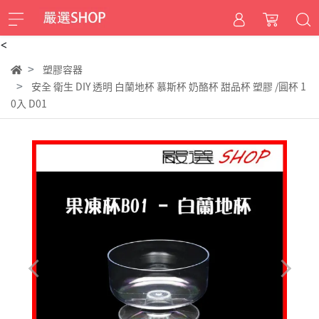
<
塑膠容器
安全 衛生 DIY 透明 白蘭地杯 慕斯杯 奶酪杯 甜品杯 塑膠 /圓杯 1
0入 D01