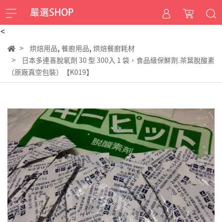
<
,
,
烘焙用品
餐廚用品
烘焙餐廚耗材
日本多連喜脫氧劑 30 型 300入 1 袋，食品級保鮮劑.茶葉脫酸素
（原廠真空包裝）【K019】