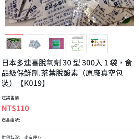
日本多連喜脫氧劑 30 型 300入 1 袋，食
品級保鮮劑.茶葉脫酸素（原廠真空包
裝）【K019】
建議售價
NT$110
商品編號:
供貨狀況:
尚有庫存