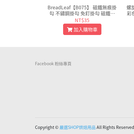
屏幕電子計時器 中
BreadLeaf【B075】 磁鐵無痕掛
螺
器 倒計時器 可站
勾 不鏽鋼掛勾 免釘掛勾 磁鐵掛
彩
【E007】
勾 多功能掛勾 磁吸掛勾 吊掛
T$70
NT$35
入購物車
加入購物車
Facebook 粉絲專頁
Copyright ©
嚴選SHOP烘焙用品
All Rights Reserve