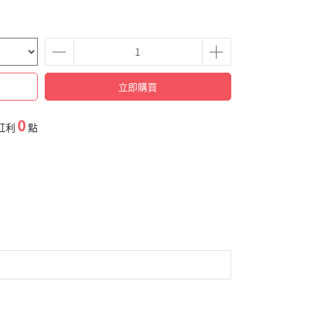
立即購買
0
紅利
點