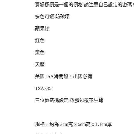
賣場標價是一個的價格 請注意自己設定的密碼
多色可選 防破壞
蘋果綠
紅色
黃色
天藍
美國TSA海關鎖，出國必備
TSA335
三位數密碼設定,塑膠包覆不生鏽
規格：約為 3cm寬 x 6cm高 x 1.1cm厚