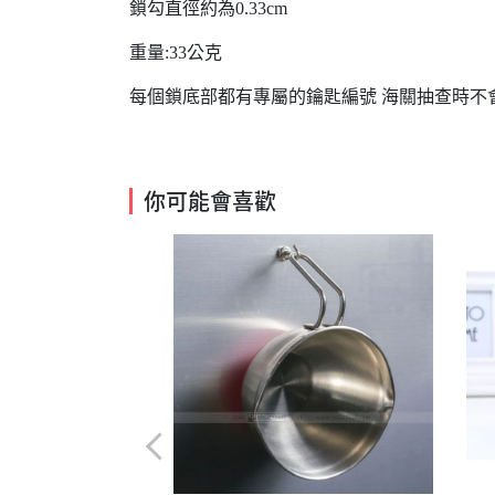
鎖勾直徑約為0.33cm
重量:33公克
每個鎖底部都有專屬的鑰匙編號 海關抽查時不
你可能會喜歡