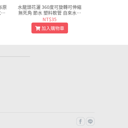
布原
水龍頭花灑 360度可旋轉可伸縮
密碼鎖 一字行李
乾燥
無死角 節水 塑料軟管 自來水過
帶 行李箱束帶 
11
濾嘴 廚房防濺水 【L007】
旅行箱綁帶【
NT$35
NT$
加入購物車
加入