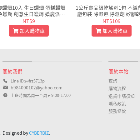
旋蠟燭10入 生日蠟燭 蛋糕蠟燭
1公斤食品級乾燥劑1包 不織
色蠟燭 創意生日蠟燭 婚慶派對
廠包裝 除濕包 除濕劑 矽膠
浪漫蠟燭 無煙蠟燭【K118】
劑 水玻璃 乾燥包 保鮮包【K
NT$9
NT$109
9】
加入購物車
加入購物車
關於我們
關於本站
查詢
Line ID:@frz3713p
b984000102@yahoo.com
購物流程
上班時間為周一至周五9:00-17:00
退貨申請須知
隱私政策
服務條款
d. Designed by
CYBERBIZ
.