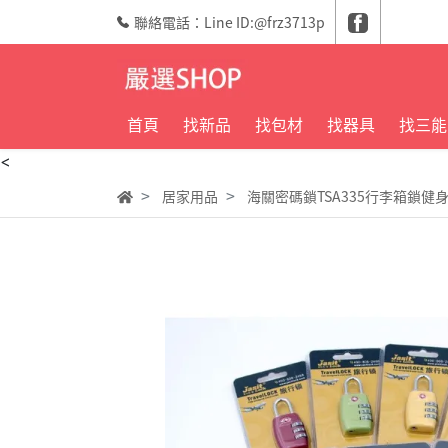
聯絡電話：Line ID:@frz3713p
首頁
找新品
找包材
找器具
找三能
<
居家用品
海關密碼鎖TSA335行李箱鎖健