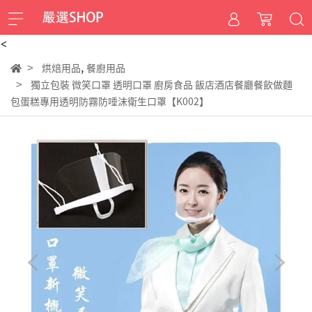
<
,
烘焙用品
餐廚用品
獨立包裝 微笑口罩 透明口罩 廚房食品 飯店酒店餐廳餐飲做麵
包蛋糕專用透明防霧防唾沫衛生口罩【K002】