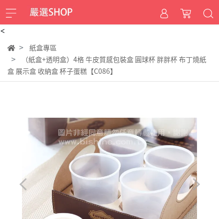
<
紙盒專區
（紙盒+透明盒）4格 牛皮質感包裝盒 圓球杯 胖胖杯 布丁燒紙
盒 展示盒 收納盒 杯子蛋糕【C086】