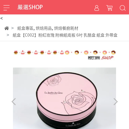
<
,
,
紙盒專區
烘焙用品
烘焙餐廚耗材
紙盒【C002】粉紅玫瑰 附棉紙底板 6吋 乳酪盒 紙盒 外帶盒