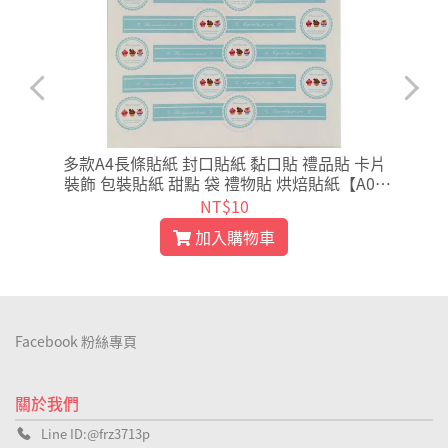
多款A4長條貼紙 封口貼紙 黏口貼 禮品貼 卡片
乾
裝飾 包裝貼紙 甜點 袋 禮物貼 烘焙貼紙【A03
3】
NT$10
加入購物車
Facebook 粉絲專頁
關於我們
Line ID:@frz3713p