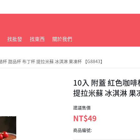
找批發
找東西
關於我們
酪杯 甜品杯 布丁杯 提拉米蘇 冰淇淋 果凍杯 【G8843】
10入 附蓋 紅色咖啡
提拉米蘇 冰淇淋 果凍
建議售價
NT$49
商品編號: