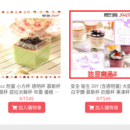
0cc 附蓋 小方杯 透明杯 慕斯杯
安全 衛生 DIY (含透明蓋) 大
酪杯 提拉米蘇杯 布蕾 優格 塑
白字體 慕斯杯 奶酪杯 果凍杯
膠容器 免洗 MY5550
拉米蘇 10入D77706
NT$49
NT$49
加入購物車
加入購物車