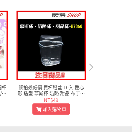
圓杯
網拍最低價 買杯贈蓋 10入 愛心
安全 衛生 DIY 
/提
形 造型 慕斯杯 奶酪 甜品 布丁杯
邊 慕斯杯 奶酪杯
果凍杯 提拉米蘇 MY 7360
杯 10入 D
NT$49
NT$
加入購物車
加入