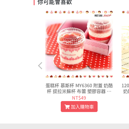
你可能會喜歡
 (含透明蓋) 大圓杯
蛋糕杯 慕斯杯 MY6360 附蓋 奶酪
12
小直圓杯 10入D7
杯 提拉米蘇杯 布蕾 塑膠容器 冰
奶
7701
淇淋 免洗 布丁杯 烘焙用品
T$49
NT$49
入購物車
加入購物車