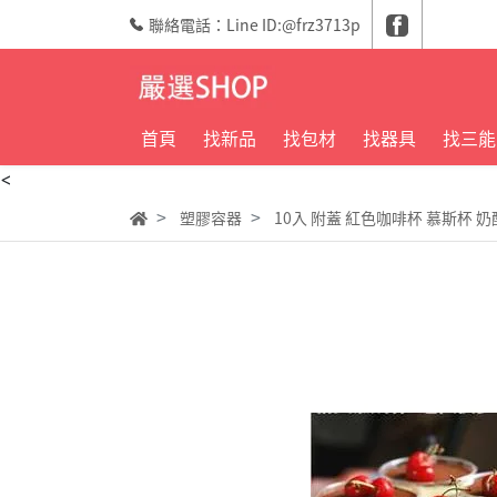
聯絡電話：Line ID:@frz3713p
首頁
找新品
找包材
找器具
找三能
<
塑膠容器
10入 附蓋 紅色咖啡杯 慕斯杯 奶