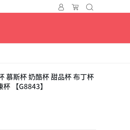
杯 慕斯杯 奶酪杯 甜品杯 布丁杯
杯 【G8843】