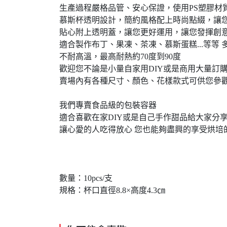
生產過程嚴格品管、安心保證，使用PS塑膠材
慕斯杯透明設計，簡約風格配上時尚點綴，讓
貼心附上透明蓋，讓您更好運用，讓您發揮創
適合製作布丁、果凍、茶凍、慕斯蛋糕...等等 
不耐高溫，最高耐熱約70度到90度
歡迎您不論是小量自家用DIY或是商用大量訂
賣場內有各種尺寸、顏色、花樣款式可供您參
我們專賣食品級的包裝容器
適合喜歡在家DIY或是自己手作甜品給大家分
讓心愛的人吃得放心 您也能夠盡興的享受烘培
數量：10pcs/支
規格：杯口直徑8.8×高度4.3㎝