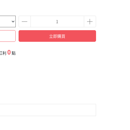
立即購買
0
紅利
點