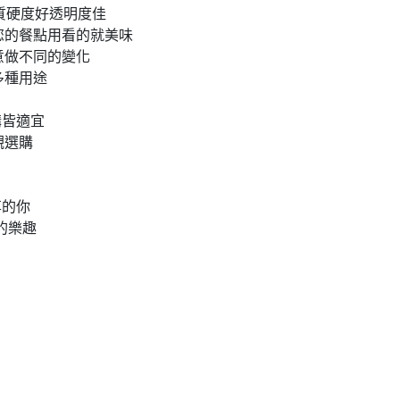
質硬度好透明度佳
您的餐點用看的就美味
意做不同的變化
多種用途
購皆適宜
觀選購
享的你
的樂趣