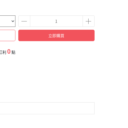
立即購買
0
紅利
點