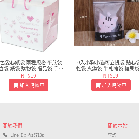
色愛心紙袋 兩種規格 平放袋
10入小狗小貓可立提袋 點心袋
盒袋 紙袋 購物袋 禮品袋 手提
乾袋 夾鏈袋 牛軋糖袋 糖果袋
 蛋糕盒袋 包裝袋 袋子【D20
提袋 保鮮袋 自立透明袋【D
NT$10
NT$19
1】
4】
加入購物車
加入購物車
關於我們
關於本站
查詢
Line ID:@frz3713p