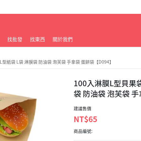
找批發
找東西
關於我們
油L型紙袋 L袋 淋膜袋 防油袋 泡芙袋 手拿袋 蛋餅袋【D094】
100入淋膜L型貝果袋
袋 防油袋 泡芙袋 手
建議售價
NT$65
商品編號: