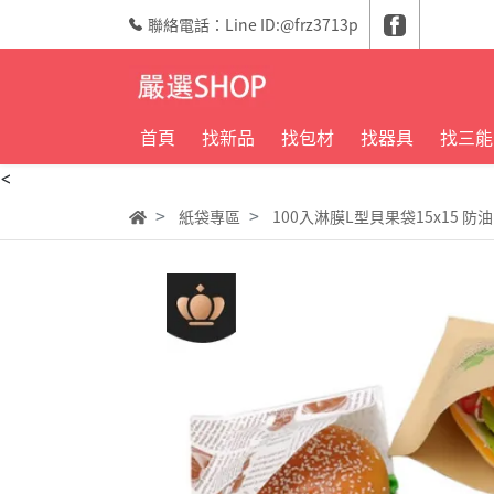
聯絡電話：Line ID:@frz3713p
首頁
找新品
找包材
找器具
找三能
<
紙袋專區
100入淋膜L型貝果袋15x15 防