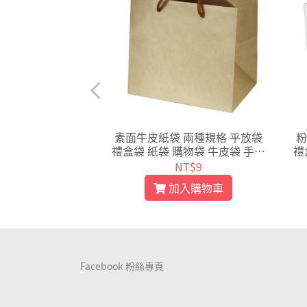
皮紙袋 平放袋 禮
素面牛皮紙袋 兩種規格 平放袋
粉
 購物袋 外賣袋 手
禮盒袋 紙袋 購物袋 牛皮袋 手提
禮
包裝袋 【D089】
袋 蛋糕盒袋 包裝袋 袋子【D20
袋
T$12
NT$9
0】
入購物車
加入購物車
Facebook 粉絲專頁