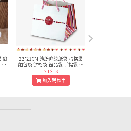
 餅
22*21CM 繽紛條紋紙袋 蛋糕袋
粉色玫瑰 紙袋 
 手
麵包袋 餅乾袋 禮品袋 手提袋 乳
購物袋 外賣袋 手
00
酪袋【D047】
裝袋 環保袋 送
NT$13
NT$
加入購物車
加入