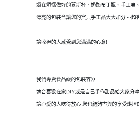
還在煩惱做好的慕斯杯、奶酪布丁瓶、手工皂、巧
漂亮的包裝盒讓您的寶貝手工品大大加分~~超有
讓收禮的人感覺到您滿滿的心意!
我們專賣食品級的包裝容器
適合喜歡在家DIY或是自己手作甜品給大家分
讓心愛的人吃得放心 您也能夠盡興的享受烘培