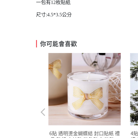
一包有12枚貼紙
尺寸:4.5*3.5公分
你可能會喜歡
聖誕徽章 耶誕節禮
6貼 透明燙金蝴蝶結 封口貼紙 禮
4