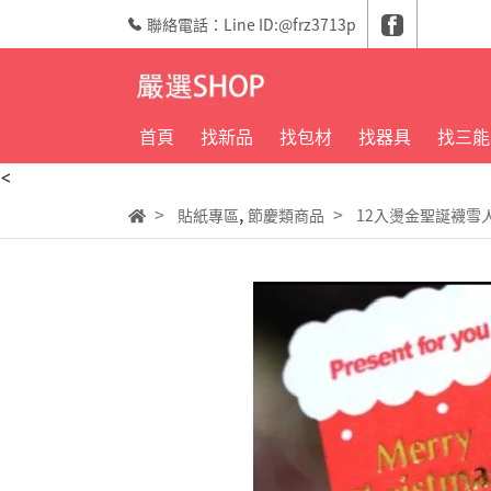
聯絡電話：Line ID:@frz3713p
首頁
找新品
找包材
找器具
找三能
<
,
貼紙專區
節慶類商品
12入燙金聖誕襪雪人