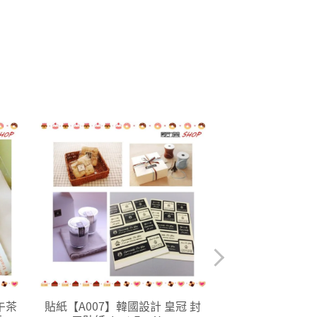
午茶
貼紙【A007】韓國設計 皇冠 封
貼紙【A009】