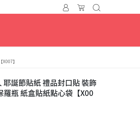
X007】
 耶誕節貼紙 禮品封口貼 裝飾
保羅瓶 紙盒貼紙點心袋【X00