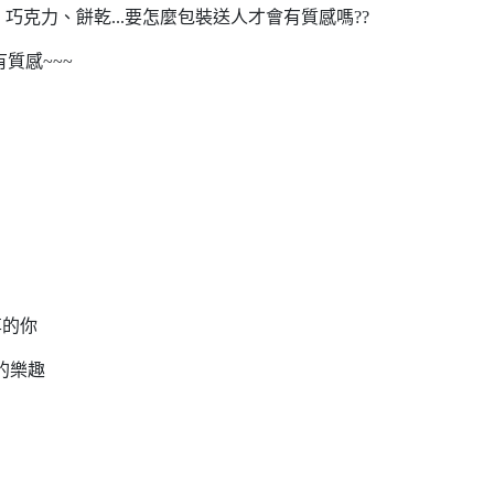
克力、餅乾...要怎麼包裝送人才會有質感嗎??
質感~~~
享的你
的樂趣