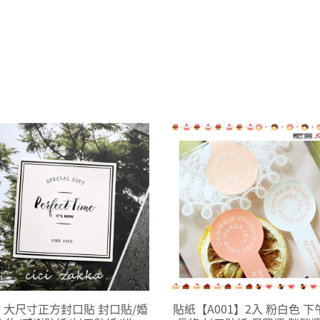
貼 大尺寸正方封口貼 封口貼/婚
貼紙【A001】2入 粉白色 下