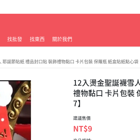
找批發
找東西
關於我們
 耶誕節貼紙 禮品封口貼 裝飾禮物黏口 卡片包裝 保羅瓶 紙盒貼紙點心袋【
12入燙金聖誕襪雪人
禮物黏口 卡片包裝 
7】
建議售價
NT$9