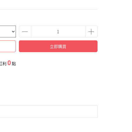
立即購買
0
紅利
點