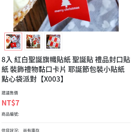
8入 紅白聖誕旗幟貼紙 聖誕貼 禮品封口貼
紙 裝飾禮物黏口卡片 耶誕節包裝小貼紙
點心袋派對【X003】
建議售價
NT$7
商品編號:
供貨狀況:
尚有庫存