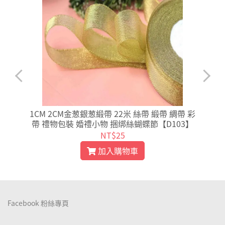
工
1CM 2CM金葱銀葱緞帶 22米 絲帶 緞帶 綢帶 彩
】
帶 禮物包裝 婚禮小物 捆绑絲蝴蝶節【D103】
NT$25
加入購物車
Facebook 粉絲專頁