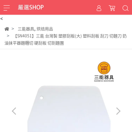
<
,
三能器具
烘焙用品
【SN4051】三能 台灣製 塑膠刮板(大) 塑料刮板 刮刀 切麵刀 奶
油抹平器麵糰切 硬刮板 切割麵團