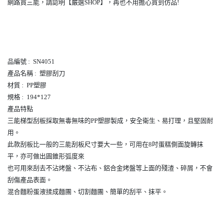
網路買三能，請認明【嚴選SHOP】，再也不用擔心買到仿品!
品編號 : SN4051
產品名稱 : 塑膠刮刀
材質 : PP塑膠
規格 : 194*127
產品特點
三能梯型刮板採取無毒無味的PP塑膠製成，安全衛生、易打理，且堅固耐
用。
此款刮板比一般的三能刮板尺寸要大一些，可用在8吋蛋糕側面旋轉抹
平，亦可做出圓錐形弧度來
也可用來刮去不沾烤盤、不沾布、鋁合金烤盤等上面的殘渣、碎屑，不會
刮傷產品表面。
混合麵粉蛋液揉成麵團、切割麵團、簡單的刮平、抹平。