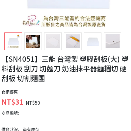
【SN4051】三能 台灣製 塑膠刮板(大) 塑
料刮板 刮刀 切麵刀 奶油抹平器麵糰切 硬
刮板 切割麵團
官網優惠
NT$31
NT$50
商品編號:
供貨狀況:
尚有庫存