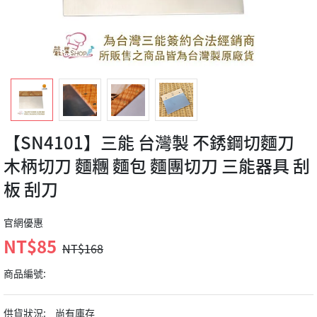
【SN4101】三能 台灣製 不銹鋼切麵刀
木柄切刀 麵糰 麵包 麵團切刀 三能器具 刮
板 刮刀
官網優惠
NT$85
NT$168
商品編號:
供貨狀況:
尚有庫存