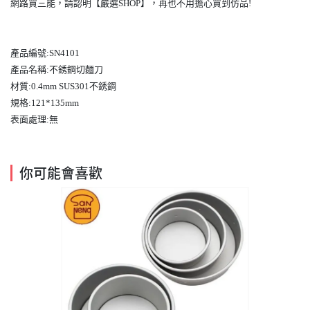
網路買三能，請認明【嚴選SHOP】，再也不用擔心買到仿品!
產品編號:SN4101
產品名稱:不銹鋼切麵刀
材質:0.4mm SUS301不銹鋼
規格:121*135mm
表面處理:無
你可能會喜歡