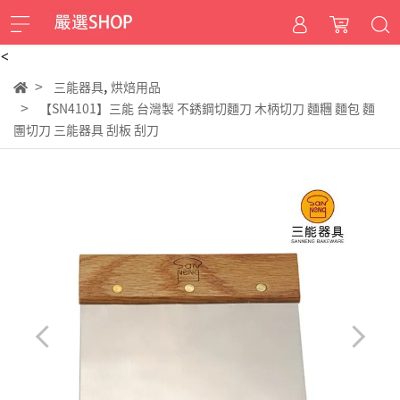
<
,
三能器具
烘焙用品
【SN4101】三能 台灣製 不銹鋼切麵刀 木柄切刀 麵糰 麵包 麵
團切刀 三能器具 刮板 刮刀