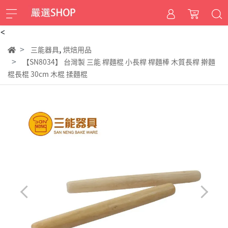
<
,
三能器具
烘焙用品
【SN8034】 台灣製 三能 桿麵棍 小長桿 桿麵棒 木質長桿 擀麵
棍長棍 30cm 木棍 揉麵棍