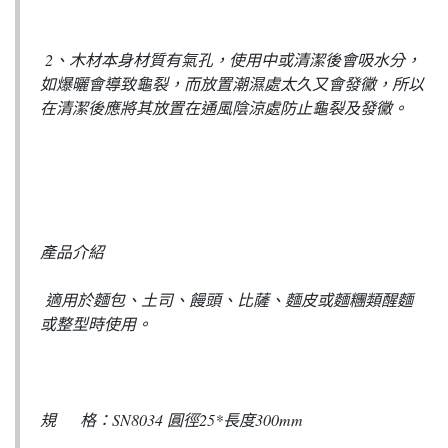
2、木材本身材質有氣孔，使用中或清潔後會吸水分，
如爆曬會導致龜裂，而放置潮濕處太久又會發黴，所以
在清潔後應將其放置在通風陰涼處防止龜裂及發黴。
產品介紹
適用於麵包、土司、饅頭、比薩、麵皮或麵糰類醒麵
或整型時使用。
規 格：SN8034 圓徑25*長度300mm