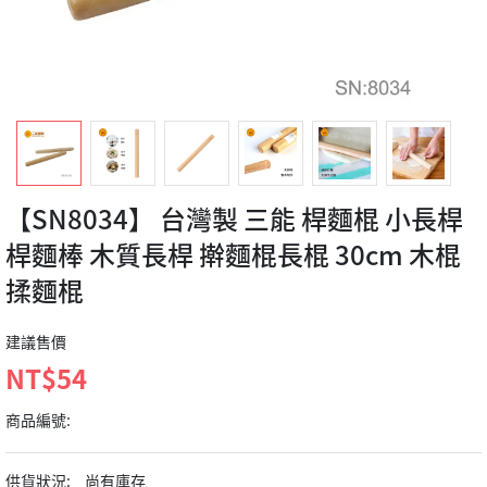
【SN8034】 台灣製 三能 桿麵棍 小長桿
桿麵棒 木質長桿 擀麵棍長棍 30cm 木棍
揉麵棍
建議售價
NT$54
商品編號:
供貨狀況:
尚有庫存