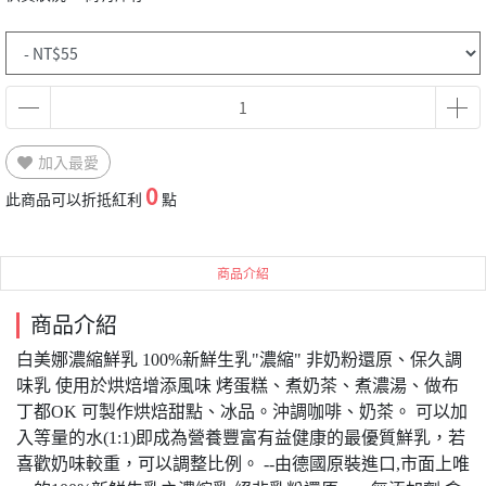
加入最愛
0
此商品可以折抵紅利
點
商品介紹
商品介紹
白美娜濃縮鮮乳 100%新鮮生乳"濃縮" 非奶粉還原、保久調
味乳 使用於烘焙增添風味 烤蛋糕、煮奶茶、煮濃湯、做布
丁都OK 可製作烘焙甜點、冰品。沖調咖啡、奶茶。 可以加
入等量的水(1:1)即成為營養豐富有益健康的最優質鮮乳，若
喜歡奶味較重，可以調整比例。 --由德國原裝進口,市面上唯