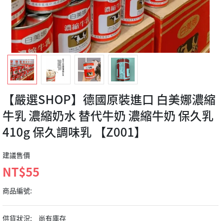
【嚴選SHOP】德國原裝進口 白美娜濃縮
牛乳 濃縮奶水 替代牛奶 濃縮牛奶 保久乳
410g 保久調味乳 【Z001】
建議售價
NT$55
商品編號:
供貨狀況:
尚有庫存