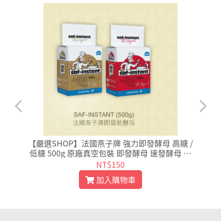
脂
【嚴選SHOP】法國燕子牌 強力即發酵母 高糖 /
低糖 500g 原廠真空包裝 即發酵母 速發酵母 酵
母【Z009】
NT$150
加入購物車