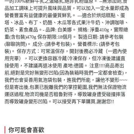
一的100%新鮮牛乳之濃縮乳,絕非乳粉還原。 --無添加劑,食
品加工調味上可提升風味與品質，可以加入一定水量即成為
營養豐富有益健康的最優質鮮乳。 ---適合於烘焙糕點、蛋
塔、冰品、布丁、奶酪、木瓜等各式果汁牛奶、沖調咖啡、
奶茶、素食產品。- 品牌: 白美娜。 規格: 淨重410g，實際總
重(含包裝)470g 保存期限:18個月。 製造日期: 請參考包裝
(聊聊詢問)。 成分: (請參考包裝)。 營養標示: (請參考包
裝)。 保存方式：可常溫保存，開封後務必冷藏（一週內使
用完畢），可以更換容器冷藏/冷凍保存，但冷凍後建議直
接使用，不建議再退冰使用 產地:德國。 注意!!!!商品寄出
前,絕對是完好無變形凹陷(因為裝箱時我們一定都會檢查)，
我們也會妥善用氣泡袋包裝，進我們所能，讓他不變形~~~
但是寄出後,包裹已脫離我們的掌控範圍,我們無法保證物流
運送過程,物流司機是否粗魯對待，導致罐身遭受碰撞摔落
而導致罐身變形凹陷。可以接受再下單購買,謝謝您!!
你可能會喜歡