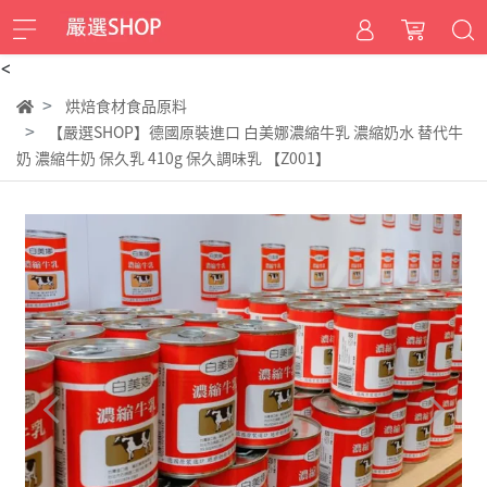
<
烘焙食材食品原料
【嚴選SHOP】德國原裝進口 白美娜濃縮牛乳 濃縮奶水 替代牛
奶 濃縮牛奶 保久乳 410g 保久調味乳 【Z001】