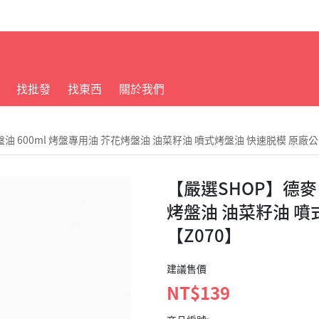
找批發
找東西
關於我們
盤油 600ml 烤盤專用油 芥花烤盤油 油菜籽油 噴式烤盤油 快速脱模 原廠公
【嚴選SHOP】德麥 
烤盤油 油菜籽油 噴
【Z070】
建議售價
NT$139