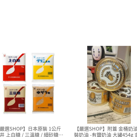
嚴選SHOP】日本原裝 1公斤
【嚴選SHOP】附蓋 金桶奶油
井 上白糖 / 三溫糖 / 細砂糖 /
裝奶油 -有鹽奶油 大罐454g 