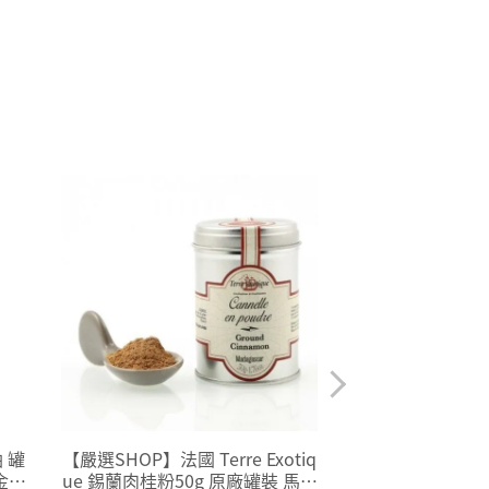
 罐
【嚴選SHOP】法國 Terre Exotiq
【嚴選SHOP】
金桶
ue 錫蘭肉桂粉50g 原廠罐裝 馬達
筋麵粉 1kg原廠