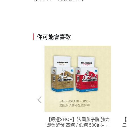
你可能會喜歡
】富味鄉 黑芝麻粉
【嚴選SHOP】法國燕子牌 強力
【
 熟芝麻 芝麻粉 無
即發酵母 高糖 / 低糖 500g 原廠
三