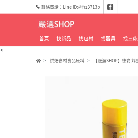
聯絡電話：Line ID:@frz3713p
首頁
找新品
找包材
找器具
找三能
<
烘焙食材食品原料
【嚴選SHOP】德麥 烤