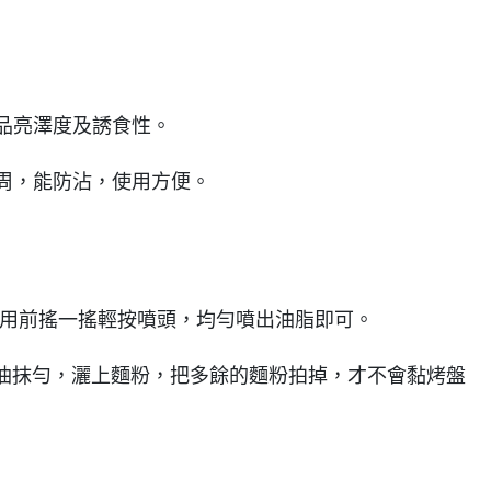
產品亮澤度及誘食性。
四周，能防沾，使用方便。
，使用前搖一搖輕按噴頭，均勻噴出油脂即可。
油抹勻，灑上麵粉，把多餘的麵粉拍掉，才不會黏烤盤