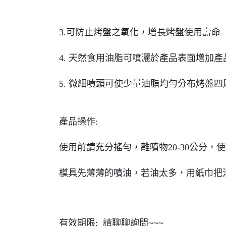
3.可防止烤盤之氧化，增長烤盤使用壽命
4. 天然食用油脂可噴灑於產品表面增加
5. 微細噴頭可使少量油脂均勻分布烤盤
產品操作:
使用前請充分搖勻，離噴物20-30公分
模具先薄薄的噴油，若油太多，用紙巾把
有效期限: 請聊聊詢問~~~