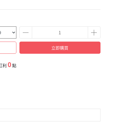
立即購買
0
紅利
點