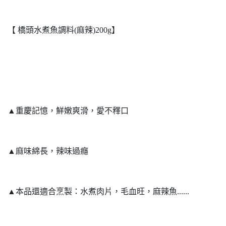
【 橋頭水煮魚調料(麻辣)200g】
▲重慶記憶，鮮嫩爽滑，愛不釋口
▲麻味綿長，辣味過癮
▲本品還適合烹製：水煮肉片，毛血旺，麻辣魚......