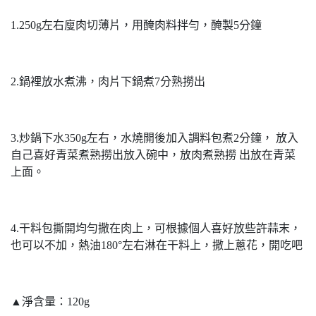
1.250g左右廋肉切薄片，用醃肉料拌勻，醃製5分鐘
2.鍋裡放水煮沸，肉片下鍋煮7分熟撈出
3.炒鍋下水350g左右，水燒開後加入調料包煮2分鐘， 放入
自己喜好青菜煮熟撈出放入碗中，放肉煮熟撈 出放在青菜
上面。
4.干料包撕開均勻撒在肉上，可根據個人喜好放些許蒜末，
也可以不加，熱油180°左右淋在干料上，撒上蔥花，開吃吧
▲淨含量：120g