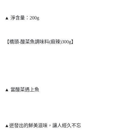
▲ 淨含量：200g
【橋頭-酸菜魚調味料(麻辣)300g】
▲ 當酸菜遇上魚
▲迸發出的鮮美滋味，讓人經久不忘