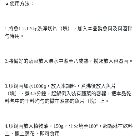
▲使用方法：
1.將魚1.2-1.5kg洗淨切片（塊），加入本品醃魚料及料酒拌
勻待用。
2.將備好的蔬菜放入沸水中煮至八成熟，撈起放入容器內。
3.炒鍋內加水1000g，放入本調料，煮沸後放入魚片
（塊），煮3-5分鐘，起鍋倒入裝有蔬菜的容器，把本品乾
料包中的干料均勻的撒在煮熟的魚片（塊）上。
4.炒鍋內放入植物油，150g，旺火燒至180°，起鍋淋在乾料
上，撒上蔥花，即可食用