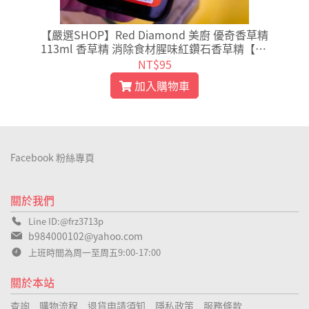
【嚴選SHOP】Red Diamond 美廚 優奇香草精
113ml 香草精 消除食材腥味紅鑽石香草精【Z0
08】
NT$95
加入購物車
Facebook 粉絲專頁
關於我們
Line ID:@frz3713p
b984000102@yahoo.com
上班時間為周一至周五9:00-17:00
關於本站
查詢
購物流程
退貨申請須知
隱私政策
服務條款