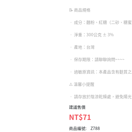
📝 商品規格
• 成分：麵粉、紅糖（二砂、糖
• 淨重：300公克 ± 3%
• 產地：台灣
• 保存期限：請聊聊詢問~~~~
• 過敏原資訊：本產品含有麩質
⚠️ 溫馨小提醒
• 請存放於陰涼乾燥處，避免陽
建議售價
NT$71
商品編號:
Z788