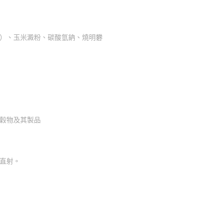
蜜）、玉米澱粉、碳酸氫鈉、燒明礬
之穀物及其製品
光直射。