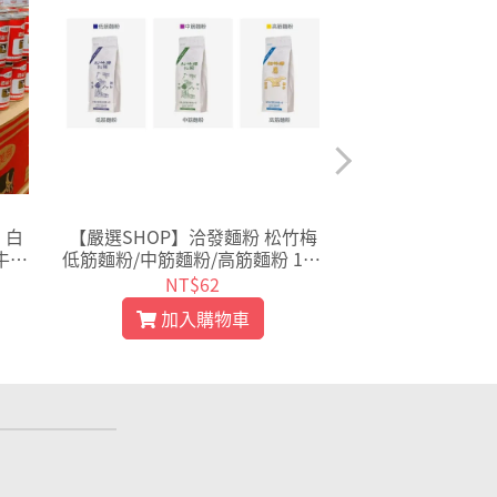
 白
【嚴選SHOP】洽發麵粉 松竹梅
【嚴選SHOP】 荷
牛奶
低筋麵粉/中筋麵粉/高筋麵粉 1kg
5ml 原廠罐裝 
調味
原廠夾鏈袋包裝 1公斤袋裝麵粉
港式奶茶 淡奶 
NT$62
NT$
【Z012】
奶【Z0
加入購物車
加入