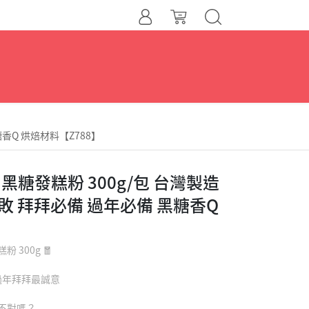
糖香Q 烘焙材料【Z788】
黑糖發糕粉 300g/包 台灣製造
失敗 拜拜必備 過年必備 黑糖香Q
300g 🧧
過年拜拜最誠意
不對嗎？