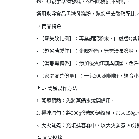
過年想親手準備發糕，卻怕比例抓不對嗎？
選用永詮食品黑糖發糕粉，幫您省去繁瑣配比
✨ 商品特色
• 【零失敗比例】：專業調配粉末，口感香Q
• 【超省時製作】：步驟極簡，無需漫長發酵
• 【濃郁黑糖香】：添加優質紅糖與糖蜜，色
• 【家庭友善份量】：一包300g剛剛好，適
👨‍🍳 簡易製作方法
1. 蒸籠預熱：先將蒸鍋水燒開備用。
2. 攪拌均勻：將300g發糕粉過篩後，加入150
3. 大火蒸煮：充填進容器中，以大火蒸煮 20分
📝 商品規格