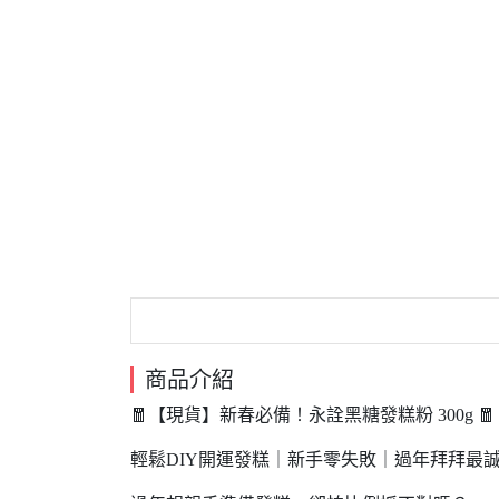
商品介紹
🧧【現貨】新春必備！永詮黑糖發糕粉 300g 🧧
輕鬆DIY開運發糕｜新手零失敗｜過年拜拜最