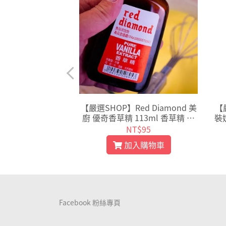
】安辰 原裝 日本焙
【嚴選SHOP】Red Diamond 美
【
錫蘭紅茶粉 皇家伯
廚 優奇香草精 113ml 香草精 消
裝
粉 茶粉 鐵觀音茶
除食材腥味紅鑽石香草精【Z00
牛
$100
NT$95
Z034】
8】
入購物車
加入購物車
Facebook 粉絲專頁