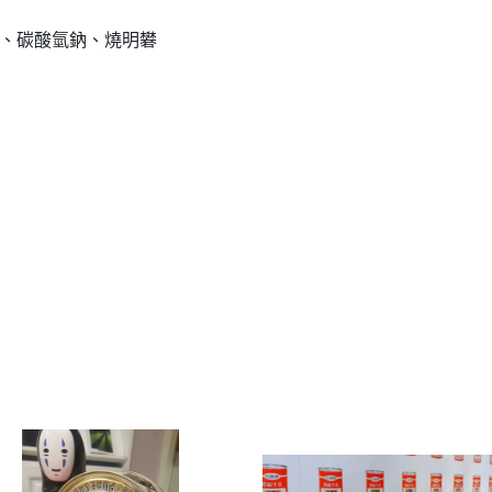
粉、碳酸氫鈉、燒明礬