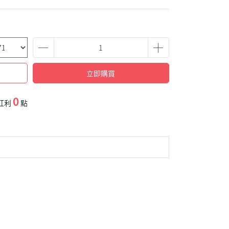
立即購買
0
紅利
點