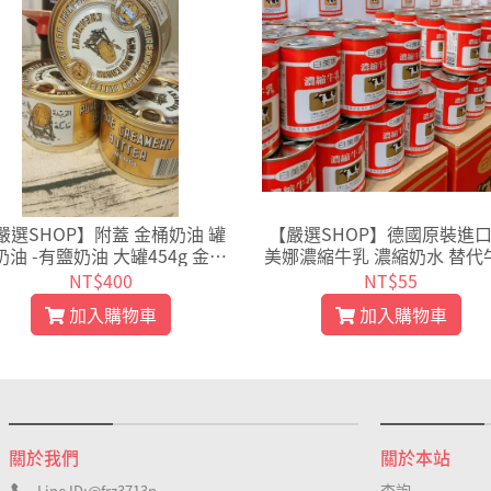
嚴選SHOP】附蓋 金桶奶油 罐
【嚴選SHOP】德國原裝進口
奶油 -有鹽奶油 大罐454g 金桶
美娜濃縮牛乳 濃縮奶水 替代
油 小熊餅乾珍妮曲奇專用 草飼
濃縮牛奶 保久乳 410g 保久
NT$400
NT$55
奶油【Z003】
乳 【Z001】
加入購物車
加入購物車
關於我們
關於本站
查詢
Line ID:@frz3713p