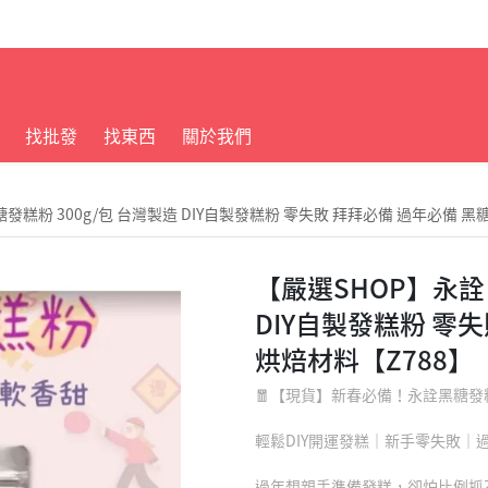
找批發
找東西
關於我們
發糕粉 300g/包 台灣製造 DIY自製發糕粉 零失敗 拜拜必備 過年必備 黑
【嚴選SHOP】永詮 
DIY自製發糕粉 零
烘焙材料【Z788】
🧧【現貨】新春必備！永詮黑糖發糕粉 
輕鬆DIY開運發糕｜新手零失敗｜
過年想親手準備發糕，卻怕比例抓