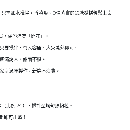
，只需加水攪拌，香噴噴、Q彈紮實的黑糖發糕輕鬆上桌！
紮實，保證漂亮「開花」。
，只要攪拌、倒入容器、大火蒸熟即可。
澤飽滿誘人，甜而不膩。
合小家庭過年製作，新鮮不浪費。
g水（比例 2:1），攪拌至均勻無粉粒。
鐘 即可出爐！