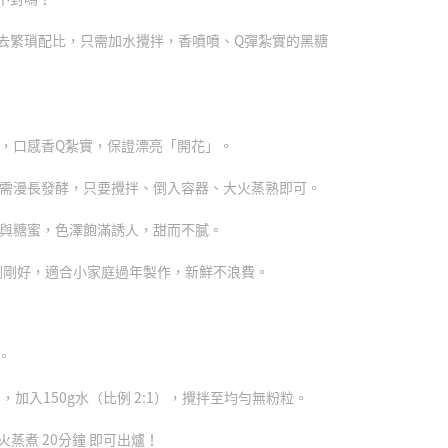
去繁瑣配比，只需加水攪拌，香噴噴、Q彈紮實的黑糖
末，口感香Q紮實，保證漂亮「開花」。
無需漫長發酵，只要攪拌、倒入容器、大火蒸熟即可。
糖與糖蜜，色澤飽滿誘人，甜而不膩。
g剛剛好，適合小家庭過年製作，新鮮不浪費。
。
後，加入150g水（比例 2:1），攪拌至均勻無粉粒。
火蒸煮 20分鐘 即可出爐！