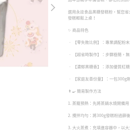
選用永詮食品黑糖發糕粉，幫您省
發糕輕鬆上桌！
✨ 商品特色
• 【零失敗比例】：專業調配粉
• 【超省時製作】：步驟極簡，
• 【濃郁黑糖香】：添加優質紅
• 【家庭友善份量】：一包300
👨‍🍳 簡易製作方法
1. 蒸籠預熱：先將蒸鍋水燒開備用
2. 攪拌均勻：將300g發糕粉過篩
3. 大火蒸煮：充填進容器中，以大