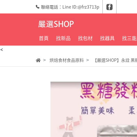
聯絡電話：Line ID:@frz3713p
首頁
找新品
找包材
找器具
找三能
<
烘焙食材食品原料
【嚴選SHOP】永詮 黑糖