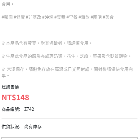
食用。
#薌園 #健康 #非基改 #沖泡 #豆漿 #早餐 #熱飲 #團購 #美食
※本產品含有黃豆，對其過敏者，請謹慎食用。
※生產此食品的廠房亦處理奶類、花生、芝麻、堅果及含麩質穀物。
※ 常溫保存，請避免存放在高溫或日光照射處。開封後請儘快食用完
畢。
建議售價
NT$148
商品編號:
Z742
供貨狀況:
尚有庫存