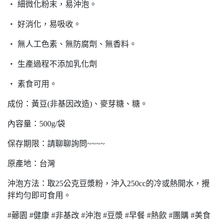
‧ 細微化粉末，易沖泡。
‧ 好消化，易吸收。
‧ 無人工色素、無防腐劑、無香料。
‧ 生產過程不添加乳化劑
‧ 素食可用。
成份：黃豆(非基因改造)、麥芽糖、糖。
內容量：500g/袋
保存期限：請聊聊詢問~~~~
原產地：台灣
沖泡方法：取25公克豆漿粉，沖入250cc的冷或熱開水，攪
拌均勻即可食用。
#薌園 #健康 #非基改 #沖泡 #豆漿 #早餐 #熱飲 #團購 #美食