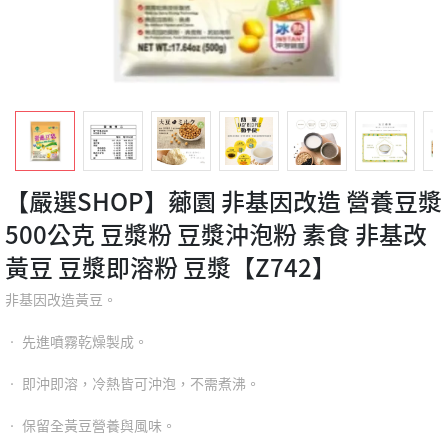
【嚴選SHOP】薌園 非基因改造 營養豆漿
500公克 豆漿粉 豆漿沖泡粉 素食 非基改
黃豆 豆漿即溶粉 豆漿【Z742】
非基因改造黃豆。
‧ 先進噴霧乾燥製成。
‧ 即沖即溶，冷熱皆可沖泡，不需煮沸。
‧ 保留全黃豆營養與風味。