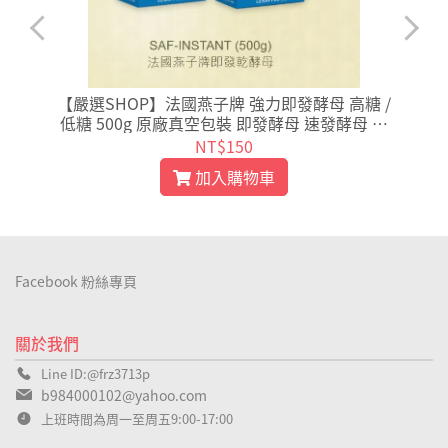
小
【嚴選SHOP】法國燕子牌 強力即發酵母 高糖 /
低糖 500g 原廠真空包裝 即發酵母 速發酵母 酵
母【Z009】
NT$150
加入購物車
Facebook 粉絲專頁
關於我們
Line ID:@frz3713p
b984000102@yahoo.com
上班時間為周一至周五9:00-17:00